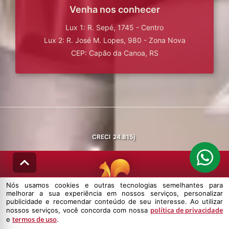
Venha nos conhecer
Lux 1: R. Sepé, 1745 - Centro
Lux 2: R. José M. Lopes, 980 - Zona Nova
CEP: Capão da Canoa, RS
CRECI
24.815j
Nós usamos cookies e outras tecnologias semelhantes para
melhorar a sua experiência em nossos serviços, personalizar
© DESENVOLVIDO PELA
AGIL.NET
publicidade e recomendar conteúdo de seu interesse. Ao utilizar
política de privacidade
nossos serviços, você concorda com nossa
Nós usamos cookies e outras tecnologias semelhantes para melhorar a
termos de uso
e
.
sua experiência em nossos serviços, personalizar publicidade e
recomendar conteúdo de seu interesse. Ao utilizar nossos serviços,