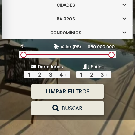
CIDADES
BAIRROS
CONDOMÍNIOS
0
Valor (R$)
860.000.000
Dormitórios
Suítes
1
2
3
4
+
1
2
3
+
LIMPAR FILTROS
BUSCAR