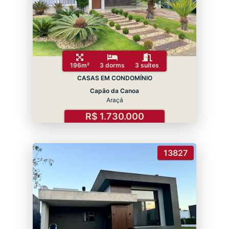
196m²
3 dorms
3 suítes
CASAS EM CONDOMÍNIO
Capão da Canoa
Araçá
R$ 1.730.000
13827