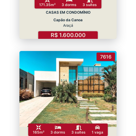
171.35m²
3 dorms
3 suítes
CASAS EM CONDOMÍNIO
Capão da Canoa
Araçá
R$ 1.600.000
7616
165m²
3 dorms
3 suítes
1 vaga