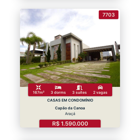
7703
167m²
3 dorms
3 suítes
2 vagas
CASAS EM CONDOMÍNIO
Capão da Canoa
Araçá
R$ 1.590.000