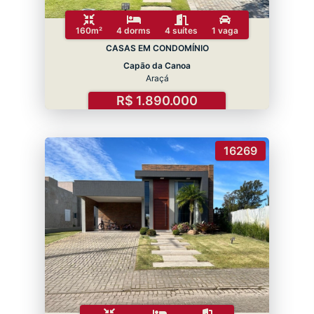
160m²
4 dorms
4 suítes
1 vaga
CASAS EM CONDOMÍNIO
Capão da Canoa
Araçá
R$ 1.890.000
16269