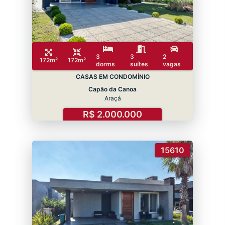
3
3
2
172m²
172m²
dorms
suítes
vagas
CASAS EM CONDOMÍNIO
Capão da Canoa
Araçá
R$ 2.000.000
15610