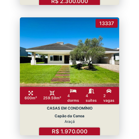
R$ 2.300.000
13337
4
4
2
600m²
259.59m²
dorms
suítes
vagas
CASAS EM CONDOMÍNIO
Capão da Canoa
Araçá
R$ 1.970.000