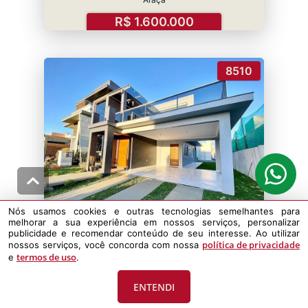
R$ 1.600.000
8510
Nós usamos cookies e outras tecnologias semelhantes para
melhorar a sua experiência em nossos serviços, personalizar
3
3
2
publicidade e recomendar conteúdo de seu interesse. Ao utilizar
210m²
210m²
dorms
suítes
vagas
política de privacidade
nossos serviços, você concorda com nossa
termos de uso
e
.
CASAS EM CONDOMÍNIO
Capão da Canoa
ENTENDI
Araçá