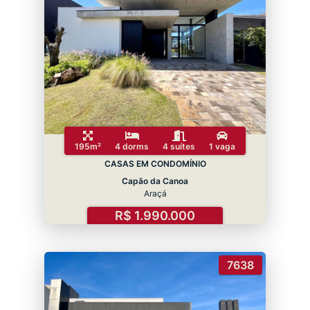
195m²
4 dorms
4 suítes
1 vaga
CASAS EM CONDOMÍNIO
Capão da Canoa
Araçá
R$ 1.990.000
7638