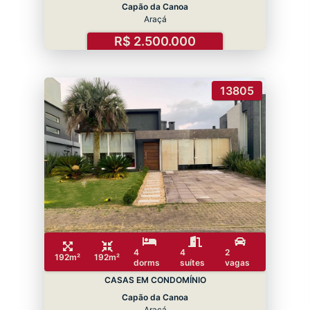
Capão da Canoa
Araçá
R$ 2.500.000
13805
4
4
2
192m²
192m²
dorms
suítes
vagas
CASAS EM CONDOMÍNIO
Capão da Canoa
Araçá