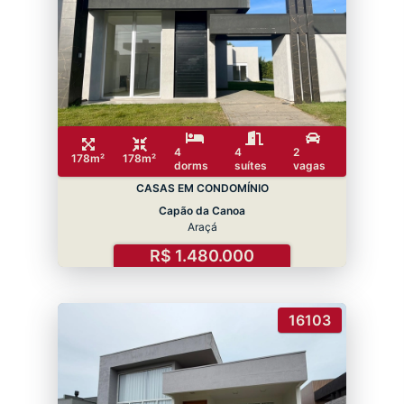
4
4
2
178m²
178m²
dorms
suítes
vagas
CASAS EM CONDOMÍNIO
Capão da Canoa
Araçá
R$ 1.480.000
16103