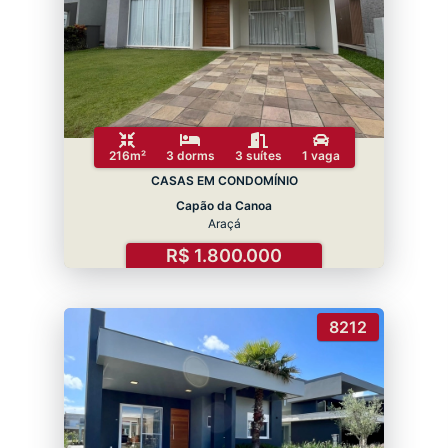
216m²
3 dorms
3 suítes
1 vaga
CASAS EM CONDOMÍNIO
Capão da Canoa
Araçá
R$ 1.800.000
8212