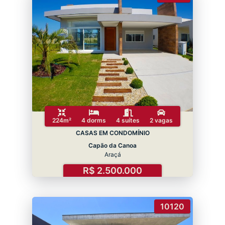
224m²
4 dorms
4 suítes
2 vagas
CASAS EM CONDOMÍNIO
Capão da Canoa
Araçá
R$ 2.500.000
10120