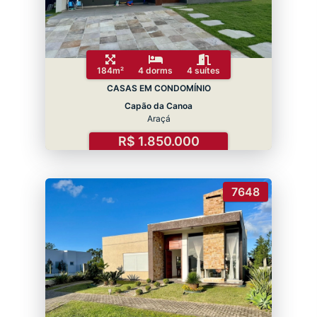
184m²
4 dorms
4 suítes
CASAS EM CONDOMÍNIO
Capão da Canoa
Araçá
R$ 1.850.000
7648