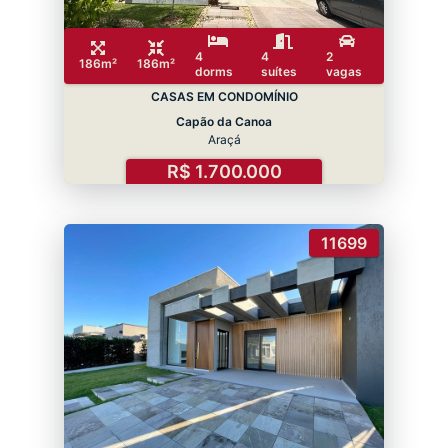
4
4
2
186m²
186m²
dorms
suítes
vagas
CASAS EM CONDOMÍNIO
Capão da Canoa
Araçá
R$ 1.700.000
11699