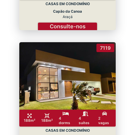
CASAS EM CONDOMÍNIO
Capão da Canoa
Araçá
Consulte-nos
7119
4
4
2
188m²
188m²
dorms
suítes
vagas
CASAS EM CONDOMÍNIO