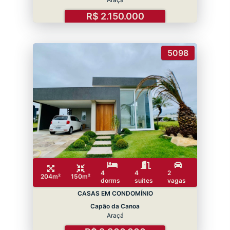
R$ 2.150.000
5098
4
4
2
204m²
150m²
dorms
suítes
vagas
CASAS EM CONDOMÍNIO
Capão da Canoa
Araçá