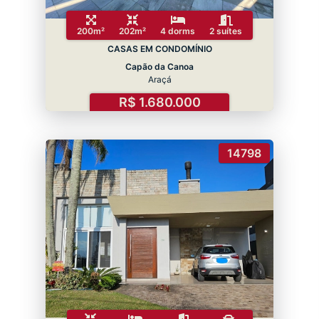
200m²
202m²
4 dorms
2 suítes
CASAS EM CONDOMÍNIO
Capão da Canoa
Araçá
R$ 1.680.000
14798