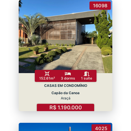
16098
152.61m²
3 dorms
1 suíte
CASAS EM CONDOMÍNIO
Capão da Canoa
Araçá
R$ 1.190.000
4025