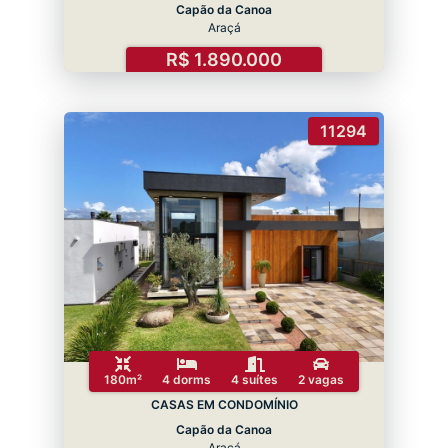
Capão da Canoa
Araçá
R$ 1.890.000
11294
180m²
4 dorms
4 suítes
2 vagas
CASAS EM CONDOMÍNIO
Capão da Canoa
Araçá