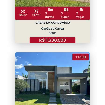
3
3
2
197m²
197m²
dorms
suítes
vagas
CASAS EM CONDOMÍNIO
Capão da Canoa
Araçá
R$ 1.600.000
11399