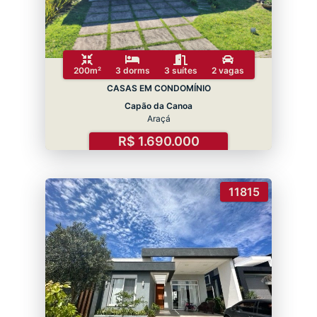
200m²
3 dorms
3 suítes
2 vagas
CASAS EM CONDOMÍNIO
Capão da Canoa
Araçá
R$ 1.690.000
11815