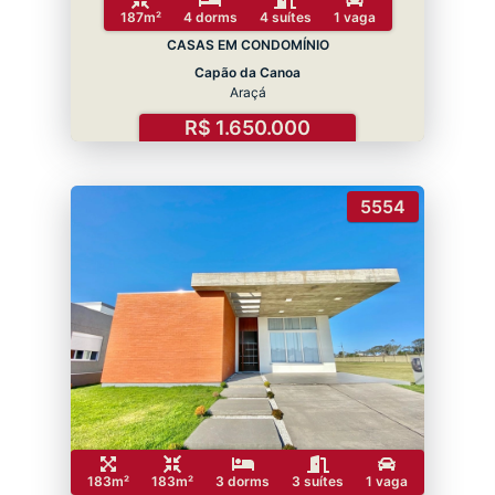
187m²
4 dorms
4 suítes
1 vaga
CASAS EM CONDOMÍNIO
Capão da Canoa
Araçá
R$ 1.650.000
5554
183m²
183m²
3 dorms
3 suítes
1 vaga