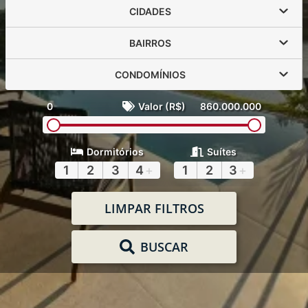
CIDADES
BAIRROS
CONDOMÍNIOS
0
Valor (R$)
860.000.000
Dormitórios
Suítes
1
2
3
4
+
1
2
3
+
LIMPAR FILTROS
BUSCAR