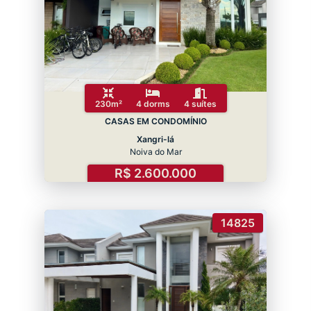
230m²
4 dorms
4 suítes
CASAS EM CONDOMÍNIO
Xangri-lá
Noiva do Mar
R$ 2.600.000
14825