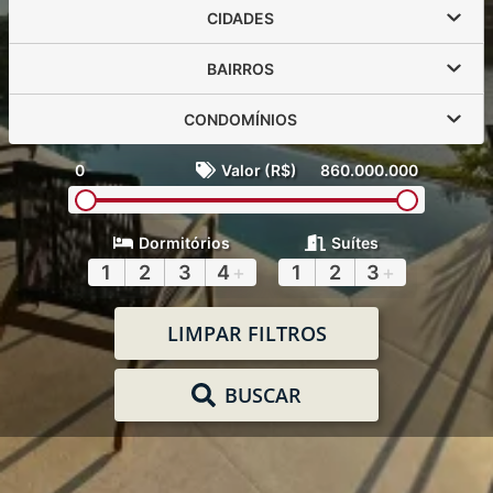
CIDADES
BAIRROS
CONDOMÍNIOS
0
Valor (R$)
860.000.000
Dormitórios
Suítes
1
2
3
4
+
1
2
3
+
LIMPAR FILTROS
BUSCAR