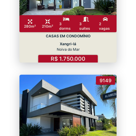
3
3
2
280m²
210m²
dorms
suítes
vagas
CASAS EM CONDOMÍNIO
Xangri-lá
Noiva do Mar
R$ 1.750.000
9149