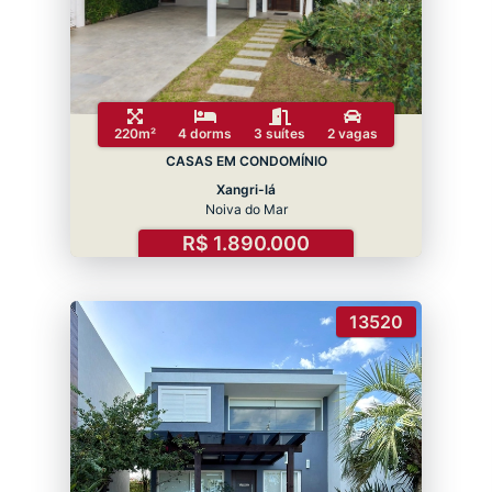
220m²
4 dorms
3 suítes
2 vagas
CASAS EM CONDOMÍNIO
Xangri-lá
Noiva do Mar
R$ 1.890.000
13520