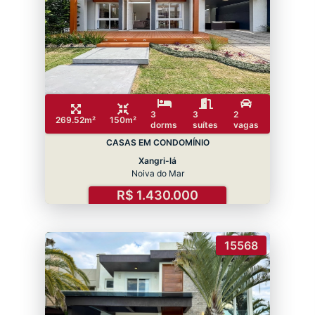
3
3
2
269.52m²
150m²
dorms
suítes
vagas
CASAS EM CONDOMÍNIO
Xangri-lá
Noiva do Mar
R$ 1.430.000
15568