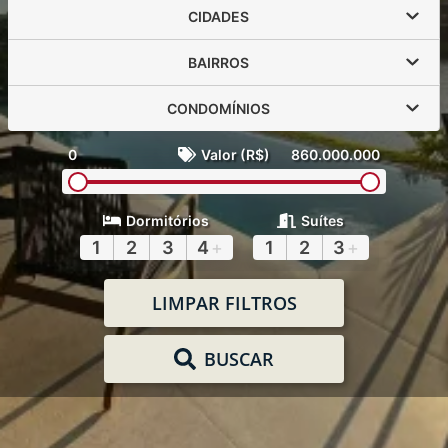
CIDADES
BAIRROS
CONDOMÍNIOS
0
Valor (R$)
860.000.000
Dormitórios
Suítes
1
2
3
4
+
1
2
3
+
LIMPAR FILTROS
BUSCAR