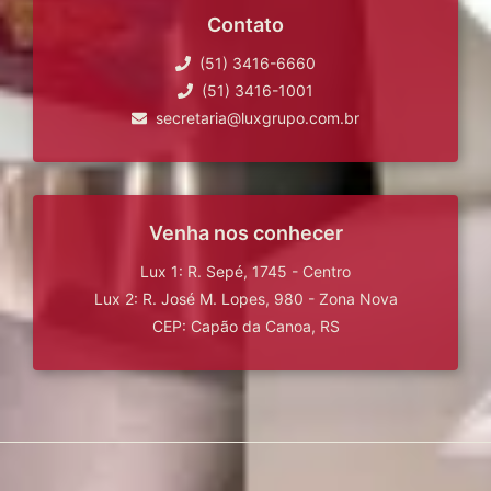
Contato
(51) 3416-6660
(51) 3416-1001
secretaria@luxgrupo.com.br
Venha nos conhecer
Lux 1: R. Sepé, 1745 - Centro
Lux 2: R. José M. Lopes, 980 - Zona Nova
CEP: Capão da Canoa, RS