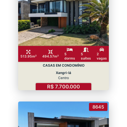
5
5
2
513.95m²
494.57m²
dorms
suítes
vagas
CASAS EM CONDOMÍNIO
Xangri-lá
Centro
R$ 7.700.000
8645