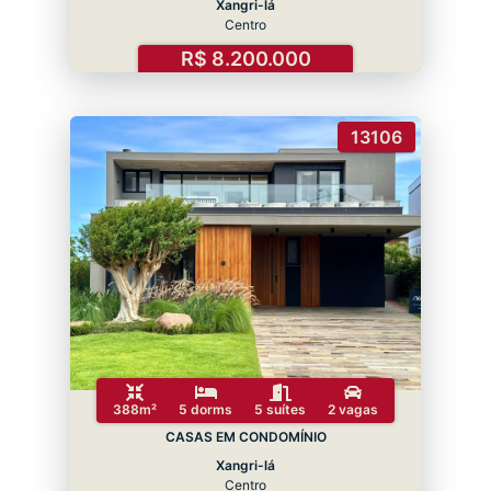
Xangri-lá
Centro
R$ 8.200.000
13106
388m²
5 dorms
5 suítes
2 vagas
CASAS EM CONDOMÍNIO
Xangri-lá
Centro