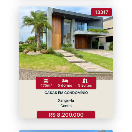
13317
475m²
5 dorms
5 suítes
CASAS EM CONDOMÍNIO
Xangri-lá
Centro
R$ 8.200.000