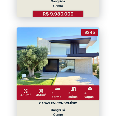
Xangri-lá
Centro
R$ 9.980.000
9245
5
5
4
450m²
450m²
dorms
suítes
vagas
CASAS EM CONDOMÍNIO
Xangri-lá
Centro