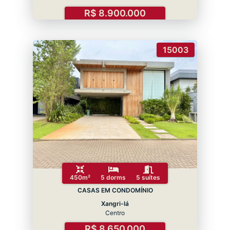
R$ 8.900.000
15003
450m²
5 dorms
5 suítes
CASAS EM CONDOMÍNIO
Xangri-lá
Centro
R$ 8.650.000