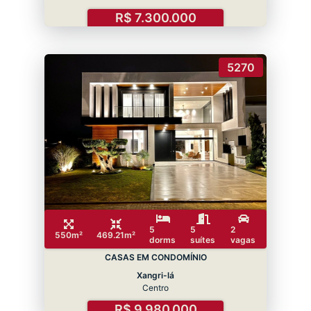
R$ 7.300.000
5270
5
5
2
550m²
469.21m²
dorms
suítes
vagas
CASAS EM CONDOMÍNIO
Xangri-lá
Centro
R$ 9.980.000