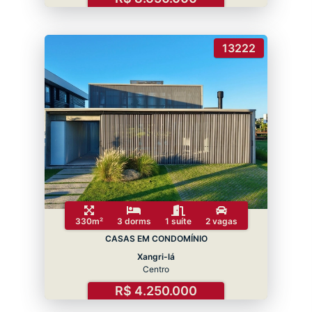
13222
330m²
3 dorms
1 suíte
2 vagas
CASAS EM CONDOMÍNIO
Xangri-lá
Centro
R$ 4.250.000