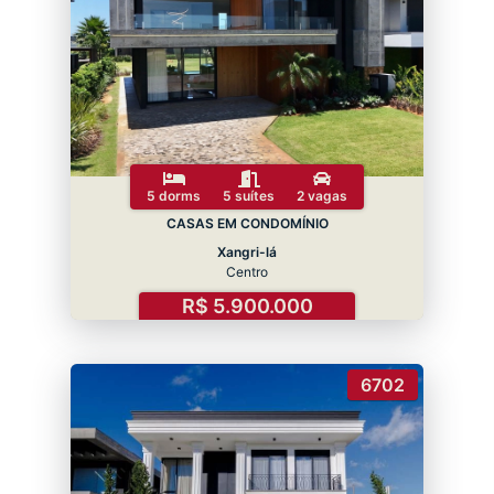
5 dorms
5 suítes
2 vagas
CASAS EM CONDOMÍNIO
Xangri-lá
Centro
R$ 5.900.000
6702