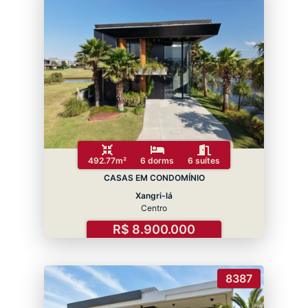
492.77m²
6 dorms
6 suítes
CASAS EM CONDOMÍNIO
Xangri-lá
Centro
R$ 8.900.000
8387