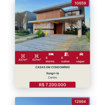
10659
6
6
4
427m²
427m²
dorms
suítes
vagas
CASAS EM CONDOMÍNIO
Xangri-lá
Centro
R$ 7.200.000
12994