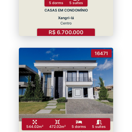
5 dorms
5 suítes
CASAS EM CONDOMÍNIO
Xangri-lá
Centro
R$ 6.700.000
16471
544.02m²
472.02m²
5 dorms
5 suítes