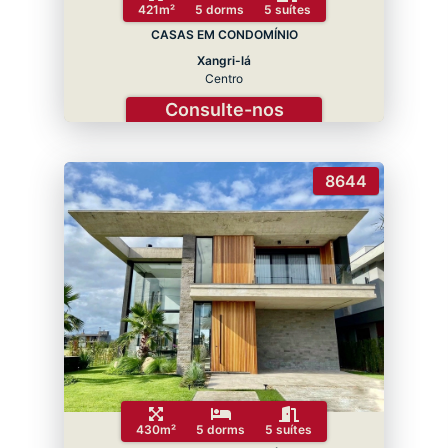
421m²
5 dorms
5 suítes
CASAS EM CONDOMÍNIO
Xangri-lá
Centro
Consulte-nos
8644
430m²
5 dorms
5 suítes