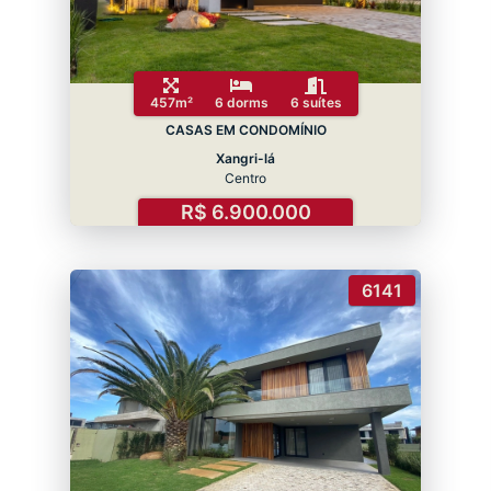
457m²
6 dorms
6 suítes
CASAS EM CONDOMÍNIO
Xangri-lá
Centro
R$ 6.900.000
6141