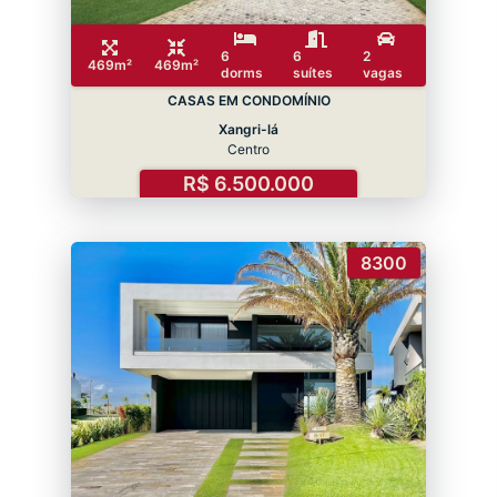
6
6
2
469m²
469m²
dorms
suítes
vagas
CASAS EM CONDOMÍNIO
Xangri-lá
Centro
R$ 6.500.000
8300