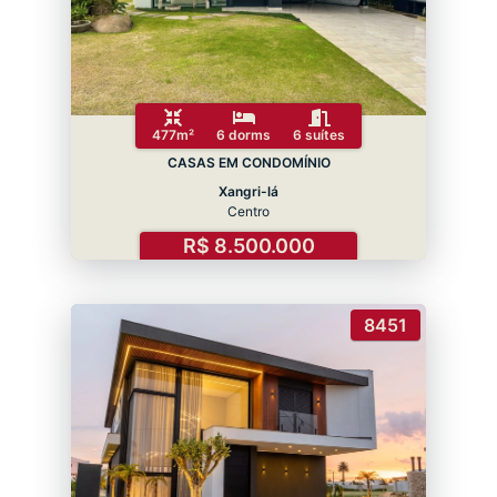
477m²
6 dorms
6 suítes
CASAS EM CONDOMÍNIO
Xangri-lá
Centro
R$ 8.500.000
8451