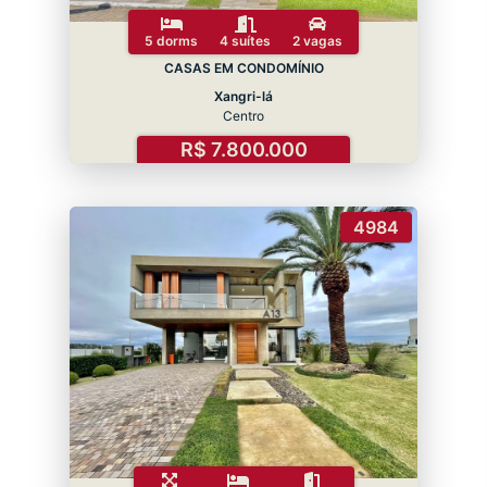
5 dorms
4 suítes
2 vagas
CASAS EM CONDOMÍNIO
Xangri-lá
Centro
R$ 7.800.000
4984