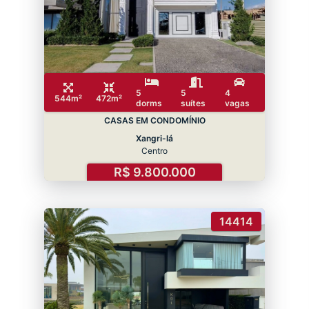
5
5
4
544m²
472m²
dorms
suítes
vagas
CASAS EM CONDOMÍNIO
Xangri-lá
Centro
R$ 9.800.000
14414