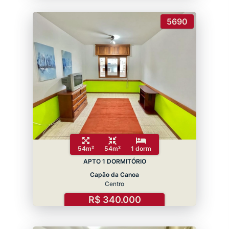
5690
54m²
54m²
1 dorm
APTO 1 DORMITÓRIO
Capão da Canoa
Centro
R$ 340.000