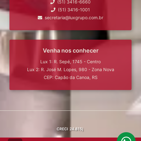
(51) 3416-6660
(51) 3416-1001
secretaria@luxgrupo.com.br
Venha nos conhecer
Lux 1: R. Sepé, 1745 - Centro
Lux 2: R. José M. Lopes, 980 - Zona Nova
CEP: Capão da Canoa, RS
CRECI
24.815j