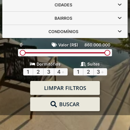
CIDADES
BAIRROS
CONDOMÍNIOS
0
Valor (R$)
860.000.000
Dormitórios
Suítes
1
2
3
4
+
1
2
3
+
LIMPAR FILTROS
BUSCAR