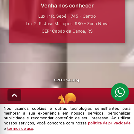
Venha nos conhecer
Lux 1: R. Sepé, 1745 - Centro
Lux 2: R. José M. Lopes, 980 - Zona Nova
CEP: Capão da Canoa, RS
CRECI
24.815j
Nós usamos cookies e outras tecnologias semelhantes para
melhorar a sua experiência em nossos serviços, personalizar
© DESENVOLVIDO PELA
AGIL.NET
publicidade e recomendar conteúdo de seu interesse. Ao utilizar
política de privacidade
nossos serviços, você concorda com nossa
Nós usamos cookies e outras tecnologias semelhantes para melhorar a
termos de uso
e
.
sua experiência em nossos serviços, personalizar publicidade e
recomendar conteúdo de seu interesse. Ao utilizar nossos serviços,