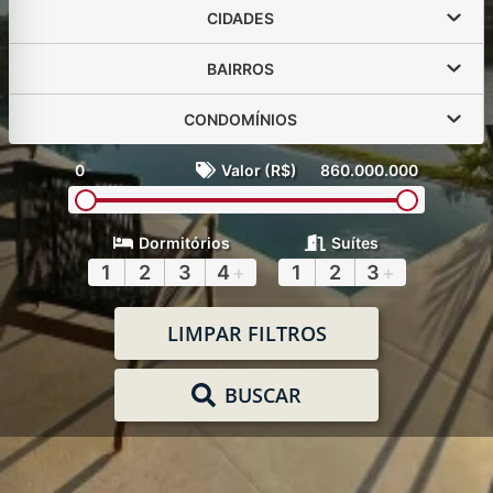
CIDADES
BAIRROS
CONDOMÍNIOS
0
Valor (R$)
860.000.000
Dormitórios
Suítes
1
2
3
4
+
1
2
3
+
LIMPAR FILTROS
BUSCAR