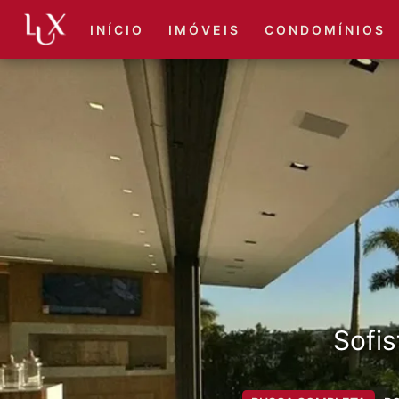
I N Í C I O
I M Ó V E I S
C O N D O M Í N I O S
Sofis