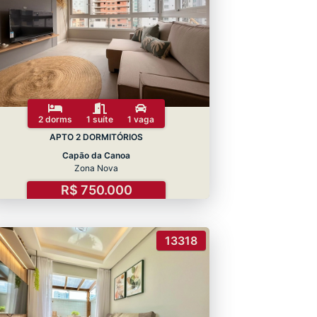
2 dorms
1 suíte
1 vaga
APTO 2 DORMITÓRIOS
Capão da Canoa
Zona Nova
R$ 750.000
13318