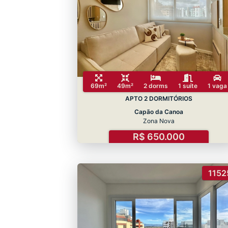
69m²
49m²
2 dorms
1 suíte
1 vaga
APTO 2 DORMITÓRIOS
Capão da Canoa
Zona Nova
R$ 650.000
1152