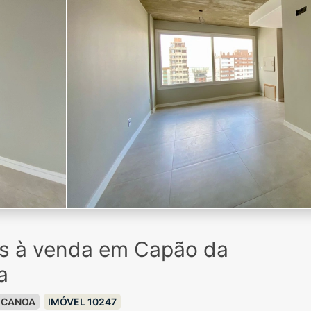
os à venda em Capão da
a
 CANOA
IMÓVEL 10247