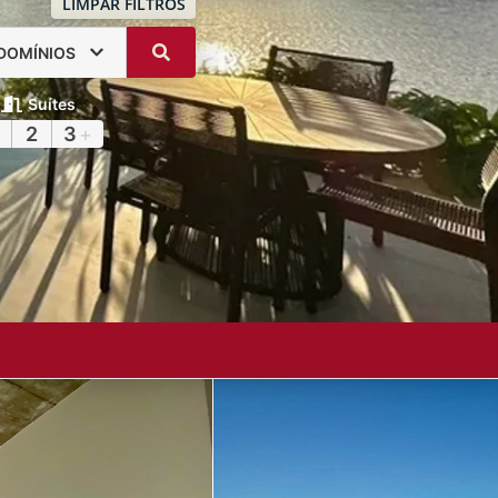
LIMPAR FILTROS
DOMÍNIOS
Suítes
2
3
+