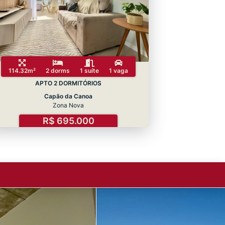
114.32m²
2 dorms
1 suíte
1 vaga
APTO 2 DORMITÓRIOS
Capão da Canoa
Zona Nova
R$ 695.000