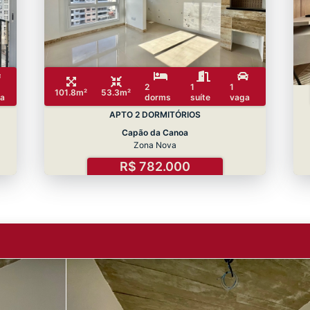
2
1
1
101.8m²
53.3m²
a
dorms
suíte
vaga
APTO 2 DORMITÓRIOS
Capão da Canoa
Zona Nova
R$ 782.000