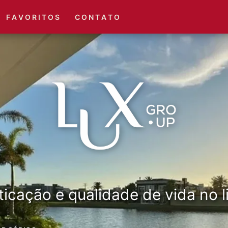
(51) 3416-6660
(51) 3416-1001
F A V O R I T O S
C O N T A T O
ticação e qualidade de vida no li