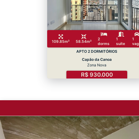
2
1
1
109.85m²
58.54m²
dorms
suíte
vag
APTO 2 DORMITÓRIOS
Capão da Canoa
Zona Nova
R$ 930.000