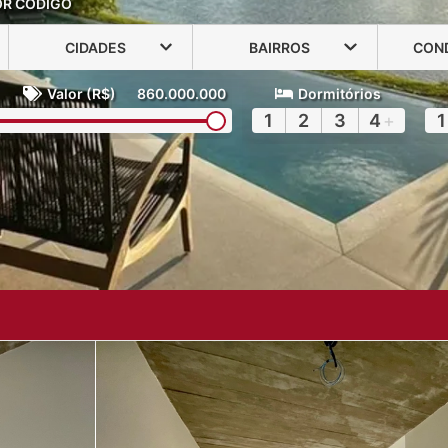
OR CÓDIGO
CIDADES
BAIRROS
CON
Valor (R$)
860.000.000
Dormitórios
1
2
3
4
+
1