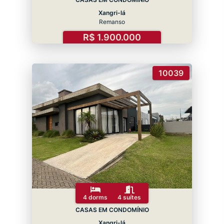
Xangri-lá
Remanso
R$ 1.900.000
10039
4 dorms
4 suítes
CASAS EM CONDOMÍNIO
Xangri-lá