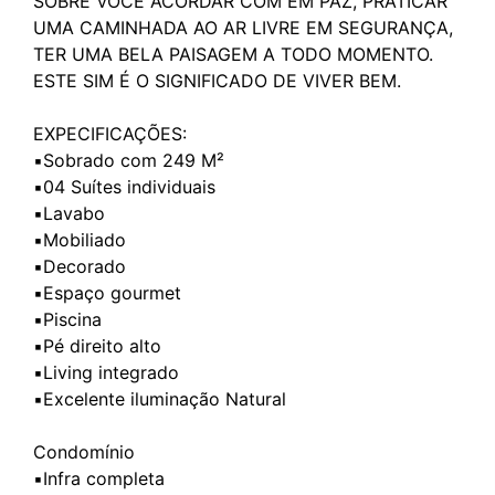
SOBRE VOCÊ ACORDAR COM EM PAZ, PRATICAR
UMA CAMINHADA AO AR LIVRE EM SEGURANÇA,
TER UMA BELA PAISAGEM A TODO MOMENTO.
ESTE SIM É O SIGNIFICADO DE VIVER BEM.
EXPECIFICAÇÕES:
▪️Sobrado com 249 M²
▪️04 Suítes individuais
▪️Lavabo
▪️Mobiliado
▪️Decorado
▪️Espaço gourmet
▪️Piscina
▪️Pé direito alto
▪️Living integrado
▪️Excelente iluminação Natural
Condomínio
▪️Infra completa