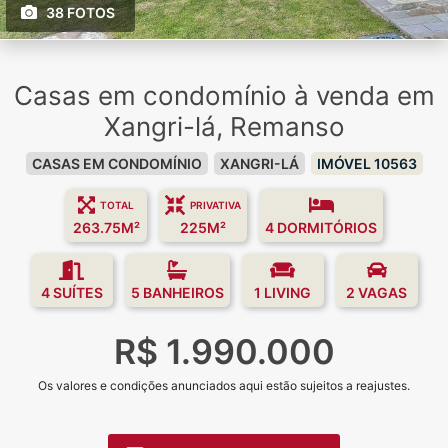
38 FOTOS
Casas em condomínio à venda em
Xangri-lá, Remanso
CASAS EM CONDOMÍNIO
XANGRI-LÁ
IMÓVEL 10563
TOTAL
PRIVATIVA
263.75M²
225M²
4 DORMITÓRIOS
4 SUÍTES
5 BANHEIROS
1 LIVING
2 VAGAS
R$ 1.990.000
Os valores e condições anunciados aqui estão sujeitos a reajustes.