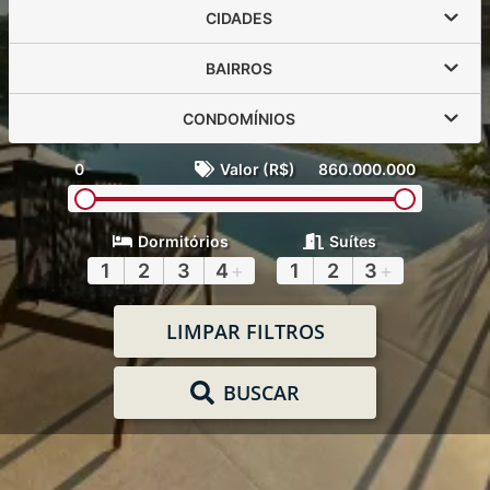
CIDADES
BAIRROS
CONDOMÍNIOS
0
Valor (R$)
860.000.000
Dormitórios
Suítes
1
2
3
4
+
1
2
3
+
LIMPAR FILTROS
BUSCAR