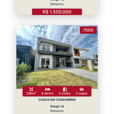
Remanso
R$ 1.550.000
7500
228m²
4 dorms
4 suítes
2 vagas
CASAS EM CONDOMÍNIO
Xangri-lá
Remanso