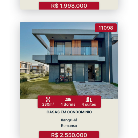
R$ 1.998.000
11098
230m²
4 dorms
4 suítes
CASAS EM CONDOMÍNIO
Xangri-lá
Remanso
R$ 2.550.000