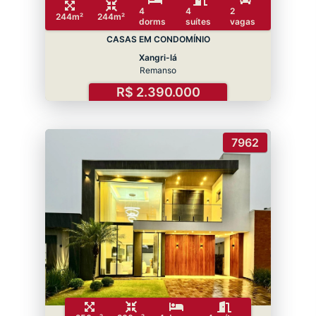
4
4
2
244m²
244m²
dorms
suítes
vagas
CASAS EM CONDOMÍNIO
Xangri-lá
Remanso
R$ 2.390.000
7962