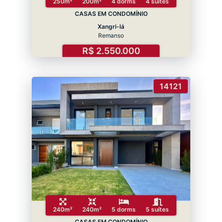
250m²
200m²
4 dorms
4 suítes
CASAS EM CONDOMÍNIO
Xangri-lá
Remanso
R$ 2.550.000
14121
240m²
240m²
5 dorms
5 suítes
CASAS EM CONDOMÍNIO