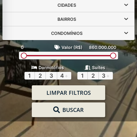
CIDADES
BAIRROS
CONDOMÍNIOS
0
Valor (R$)
860.000.000
Dormitórios
Suítes
1
2
3
4
+
1
2
3
+
LIMPAR FILTROS
BUSCAR