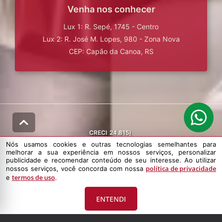
Venha nos conhecer
Lux 1: R. Sepé, 1745 - Centro
Lux 2: R. José M. Lopes, 980 - Zona Nova
CEP: Capão da Canoa, RS
CRECI
24.815j
Nós usamos cookies e outras tecnologias semelhantes para
melhorar a sua experiência em nossos serviços, personalizar
publicidade e recomendar conteúdo de seu interesse. Ao utilizar
política de privacidade
nossos serviços, você concorda com nossa
termos de uso
e
.
© DESENVOLVIDO PELA
AGIL.NET
ENTENDI
Nós usamos cookies e outras tecnologias semelhantes para melhorar a
sua experiência em nossos serviços, personalizar publicidade e
recomendar conteúdo de seu interesse. Ao utilizar nossos serviços,