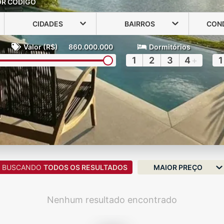
OR CÓDIGO
CIDADES
BAIRROS
CON
Valor (R$)
860.000.000
Dormitórios
1
2
3
4
+
1
BUSCANDO
TODOS OS RESULTADOS
MAIOR PREÇO
Nenhum resultado encontrado