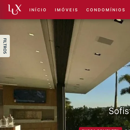
I N Í C I O
I M Ó V E I S
C O N D O M Í N I O S
FILTROS
Sofis