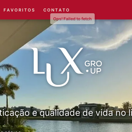
(51) 3416-6660
(51) 3416-1001
F A V O R I T O S
C O N T A T O
ticação e qualidade de vida no li