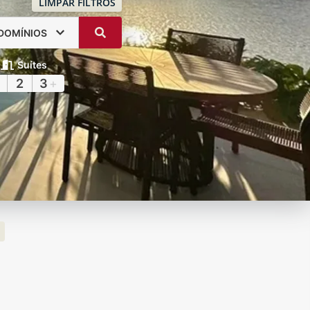
LIMPAR FILTROS
DOMÍNIOS
Suítes
2
3
+