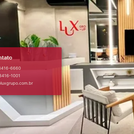
ntato
 3416-6660
 3416-1001
@luxgrupo.com.br