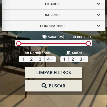
CIDADES
BAIRROS
CONDOMÍNIOS
0
Valor (R$)
860.000.000
Dormitórios
Suítes
1
2
3
4
+
1
2
3
+
LIMPAR FILTROS
BUSCAR