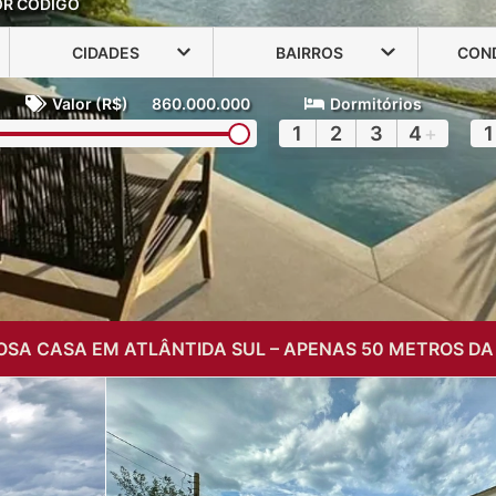
OR CÓDIGO
CIDADES
BAIRROS
CON
Valor (R$)
860.000.000
Dormitórios
1
2
3
4
+
1
SA CASA EM ATLÂNTIDA SUL – APENAS 50 METROS DA