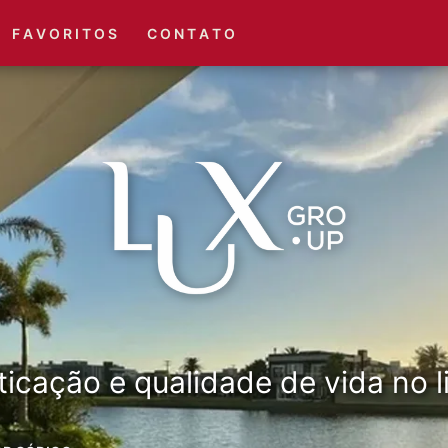
(51) 3416-6660
(51) 3416-1001
F A V O R I T O S
C O N T A T O
ticação e qualidade de vida no li