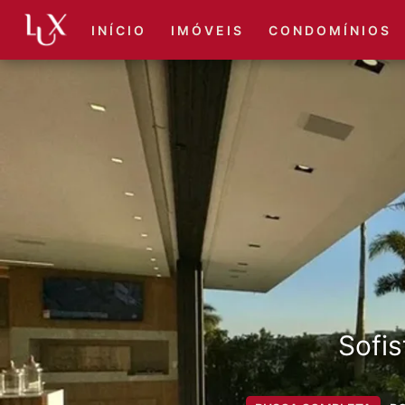
I N Í C I O
I M Ó V E I S
C O N D O M Í N I O S
Sofis