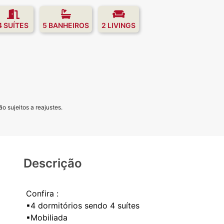
4 SUÍTES
5 BANHEIROS
2 LIVINGS
o sujeitos a reajustes.
Descrição
Confira :
▪4 dormitórios sendo 4 suítes
▪Mobiliada