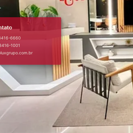
ntato
 3416-6660
 3416-1001
@luxgrupo.com.br