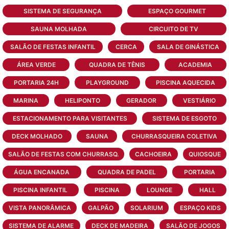
SISTEMA DE SEGURANÇA
ESPAÇO GOURMET
SAUNA MOLHADA
CIRCUITO DE TV
SALÃO DE FESTAS INFANTIL
CERCA
SALA DE GINÁSTICA
ÁREA VERDE
QUADRA DE TÊNIS
ACADEMIA
PORTARIA 24H
PLAYGROUND
PISCINA AQUECIDA
MARINA
HELIPONTO
GERADOR
VESTIÁRIO
ESTACIONAMENTO PARA VISITANTES
SISTEMA DE ESGOTO
DECK MOLHADO
SAUNA
CHURRASQUEIRA COLETIVA
SALÃO DE FESTAS COM CHURRASQ.
CACHOEIRA
QUIOSQUE
ÁGUA ENCANADA
QUADRA DE PADEL
PORTARIA
PISCINA INFANTIL
PISCINA
LOUNGE
HALL
VISTA PANORÂMICA
GALPÃO
SOLARIUM
ESPAÇO KIDS
SISTEMA DE ALARME
DECK DE MADEIRA
SALÃO DE JOGOS