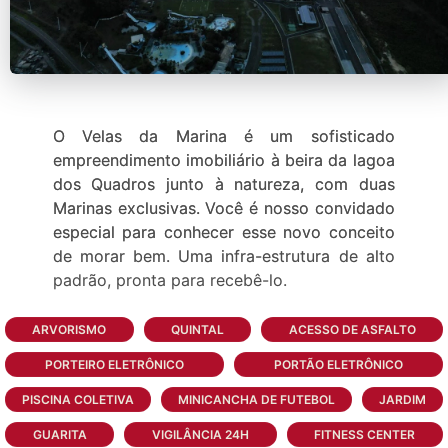
O Velas da Marina é um sofisticado
empreendimento imobiliário à beira da lagoa
dos Quadros junto à natureza, com duas
Marinas exclusivas. Você é nosso convidado
especial para conhecer esse novo conceito
de morar bem. Uma infra-estrutura de alto
padrão, pronta para recebê-lo.
ARVORISMO
QUINTAL
ACESSO DE ASFALTO
PORTEIRO ELETRÔNICO
PORTÃO ELETRÔNICO
PISCINA COLETIVA
MINICANCHA DE FUTEBOL
JARDIM
GUARITA
VIGILÂNCIA 24H
FITNESS CENTER