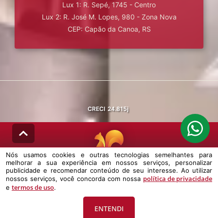
Lux 1: R. Sepé, 1745 - Centro
Lux 2: R. José M. Lopes, 980 - Zona Nova
CEP: Capão da Canoa, RS
CRECI
24.815j
Nós usamos cookies e outras tecnologias semelhantes para
melhorar a sua experiência em nossos serviços, personalizar
© DESENVOLVIDO PELA
AGIL.NET
publicidade e recomendar conteúdo de seu interesse. Ao utilizar
política de privacidade
nossos serviços, você concorda com nossa
Nós usamos cookies e outras tecnologias semelhantes para melhorar a
termos de uso
e
.
sua experiência em nossos serviços, personalizar publicidade e
recomendar conteúdo de seu interesse. Ao utilizar nossos serviços,
você concorda com nossa política de privacidade e termos de uso.
ENTENDI
Política de Privacidade
Termos de uso