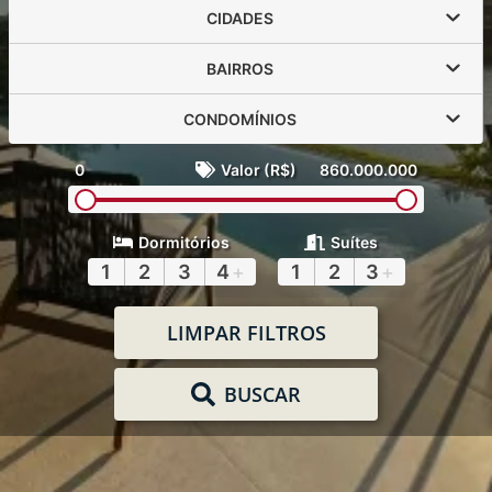
CIDADES
BAIRROS
CONDOMÍNIOS
0
Valor (R$)
860.000.000
Dormitórios
Suítes
1
2
3
4
+
1
2
3
+
LIMPAR FILTROS
BUSCAR