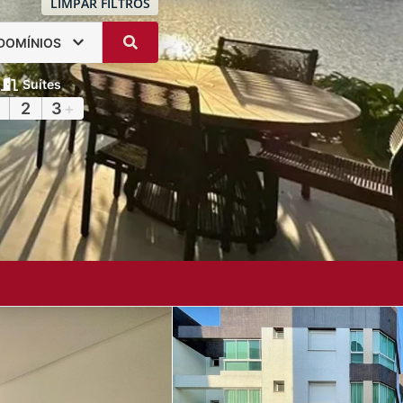
LIMPAR FILTROS
DOMÍNIOS
Suítes
2
3
+