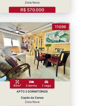
Zona Nova
R$ 570.000
11096
85m²
2 dorms
1 vaga
APTO 2 DORMITÓRIOS
Capão da Canoa
Zona Nova