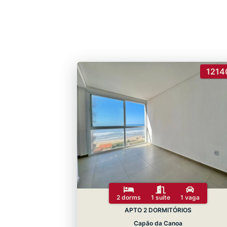
1214
2 dorms
1 suíte
1 vaga
APTO 2 DORMITÓRIOS
Capão da Canoa