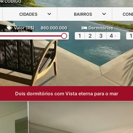
OR CÓDIGO
CIDADES
BAIRROS
CON
Valor (R$)
860.000.000
Dormitórios
1
2
3
4
+
1
Dois dormitórios com Vista eterna para o mar