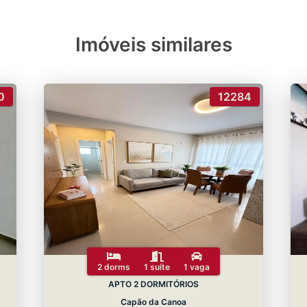
Imóveis similares
0
12284
2 dorms
1 suíte
1 vaga
APTO 2 DORMITÓRIOS
Capão da Canoa