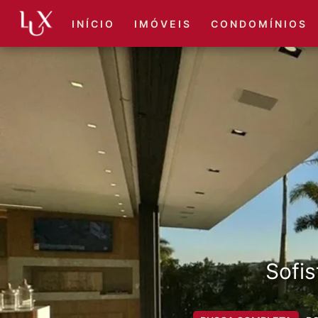
I N Í C I O
I M Ó V E I S
C O N D O M Í N I O S
Sofis