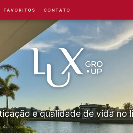
(51) 3416-6660
(51) 3416-1001
F A V O R I T O S
C O N T A T O
ticação e qualidade de vida no li