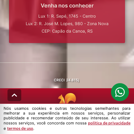
Venha nos conhecer
Lux 1: R. Sepé, 1745 - Centro
Lux 2: R. José M. Lopes, 980 - Zona Nova
CEP: Capão da Canoa, RS
CRECI
24.815j
Nós usamos cookies e outras tecnologias semelhantes para
melhorar a sua experiência em nossos serviços, personalizar
© DESENVOLVIDO PELA
AGIL.NET
publicidade e recomendar conteúdo de seu interesse. Ao utilizar
política de privacidade
nossos serviços, você concorda com nossa
Nós usamos cookies e outras tecnologias semelhantes para melhorar a
termos de uso
e
.
sua experiência em nossos serviços, personalizar publicidade e
recomendar conteúdo de seu interesse. Ao utilizar nossos serviços,