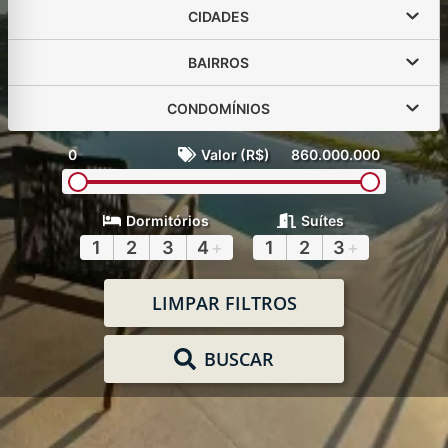
CIDADES
BAIRROS
CONDOMÍNIOS
0
Valor (R$)
860.000.000
Dormitórios
Suítes
1
2
3
4
+
1
2
3
+
LIMPAR FILTROS
BUSCAR