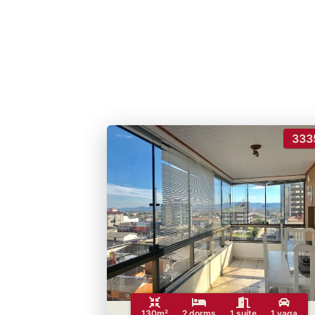
333
130m²
2 dorms
1 suíte
1 vaga