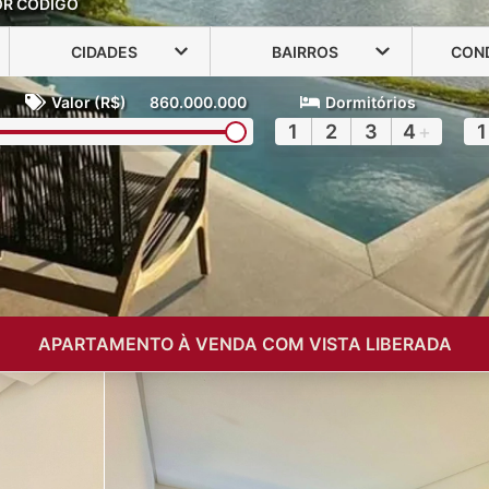
OR CÓDIGO
CIDADES
BAIRROS
CON
Valor (R$)
860.000.000
Dormitórios
1
2
3
4
+
1
APARTAMENTO À VENDA COM VISTA LIBERADA