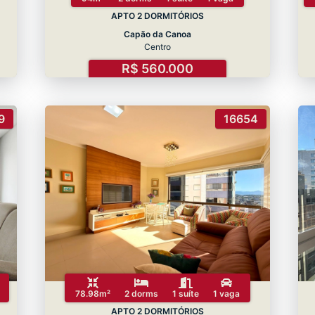
APTO 2 DORMITÓRIOS
Capão da Canoa
Centro
R$ 560.000
9
16654
78.98m²
2 dorms
1 suíte
1 vaga
APTO 2 DORMITÓRIOS