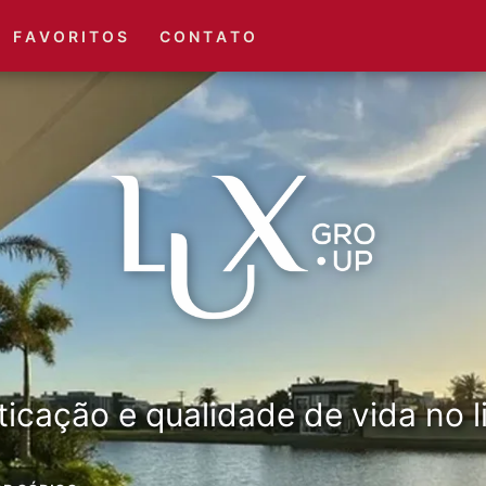
(51) 3416-6660
(51) 3416-1001
F A V O R I T O S
C O N T A T O
ticação e qualidade de vida no li