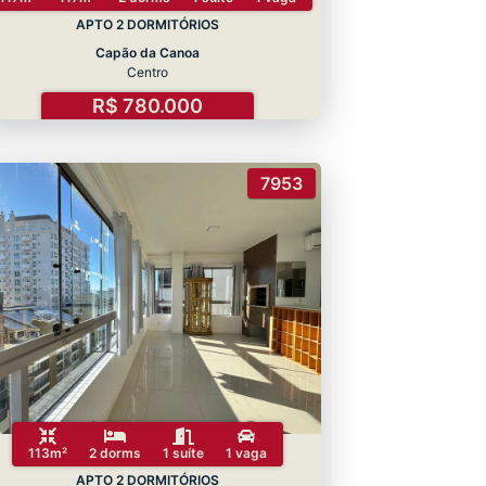
APTO 2 DORMITÓRIOS
Capão da Canoa
Centro
R$ 780.000
7953
113m²
2 dorms
1 suíte
1 vaga
APTO 2 DORMITÓRIOS