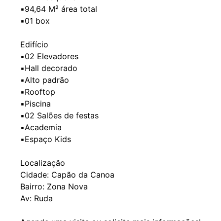
▪️94,64 M² área total
▪️01 box
Edifício
▪️02 Elevadores
▪️Hall decorado
▪️Alto padrão
▪️Rooftop
▪️Piscina
▪️02 Salões de festas
▪️Academia
▪️Espaço Kids
Localização
Cidade: Capão da Canoa
Bairro: Zona Nova
Av: Ruda