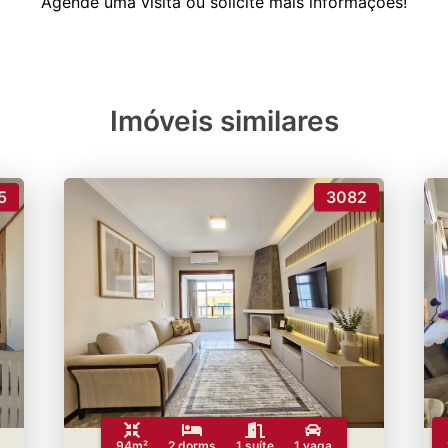
Imóveis similares
5
3082
94m²
2 dorms
1 suíte
1 vaga