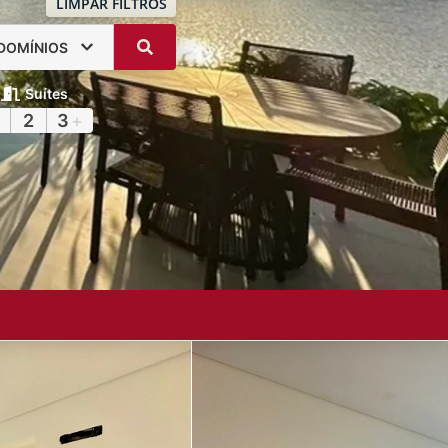
LIMPAR FILTROS
DOMÍNIOS
Suítes
2
3
+