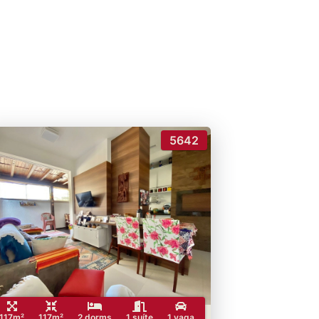
5642
117m²
117m²
2 dorms
1 suíte
1 vaga