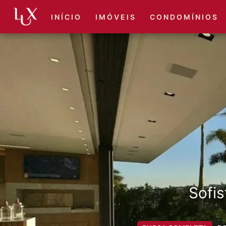
I N Í C I O
I M Ó V E I S
C O N D O M Í N I O S
Sofis