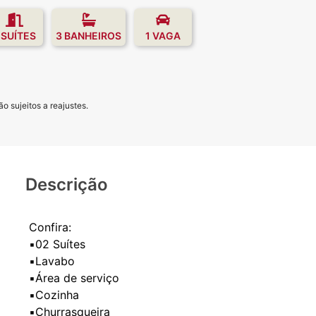
 SUÍTES
3 BANHEIROS
1 VAGA
o sujeitos a reajustes.
Descrição
Confira:
▪️02 Suítes
▪️Lavabo
▪️Área de serviço
▪️Cozinha
▪️Churrasqueira