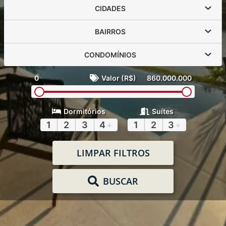
CIDADES
BAIRROS
CONDOMÍNIOS
0
Valor (R$)
860.000.000
Dormitórios
Suítes
1
2
3
4
+
1
2
3
+
LIMPAR FILTROS
BUSCAR