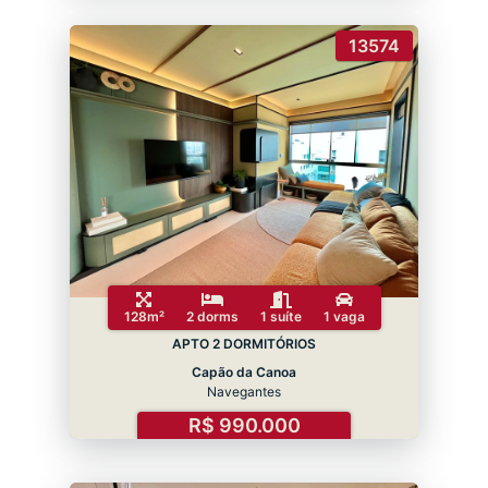
13574
128m²
2 dorms
1 suíte
1 vaga
APTO 2 DORMITÓRIOS
Capão da Canoa
Navegantes
R$ 990.000