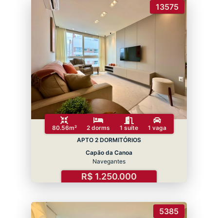
13575
80.56m²
2 dorms
1 suíte
1 vaga
APTO 2 DORMITÓRIOS
Capão da Canoa
Navegantes
R$ 1.250.000
5385