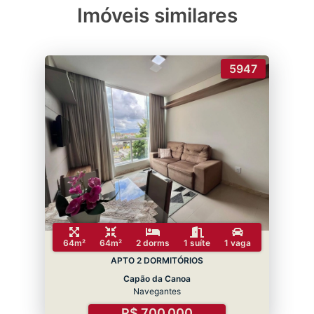
Imóveis similares
5947
64m²
64m²
2 dorms
1 suíte
1 vaga
APTO 2 DORMITÓRIOS
Capão da Canoa
Navegantes
R$ 700.000