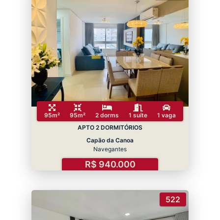
95m²
95m²
2 dorms
1 suíte
1 vaga
APTO 2 DORMITÓRIOS
Capão da Canoa
Navegantes
R$ 940.000
522