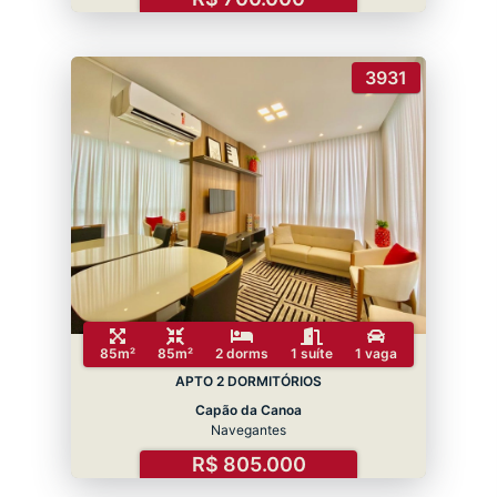
3931
85m²
85m²
2 dorms
1 suíte
1 vaga
APTO 2 DORMITÓRIOS
Capão da Canoa
Navegantes
R$ 805.000