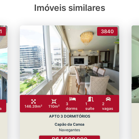
Imóveis similares
1
3840
3
1
2
146.39m²
110m²
a
dorms
suíte
vagas
APTO 3 DORMITÓRIOS
Capão da Canoa
Navegantes