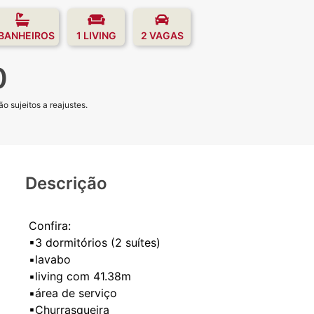
 BANHEIROS
1 LIVING
2 VAGAS
0
o sujeitos a reajustes.
Descrição
Confira:
▪3 dormitórios (2 suítes)
▪lavabo
▪living com 41.38m
▪área de serviço
▪Churrasqueira