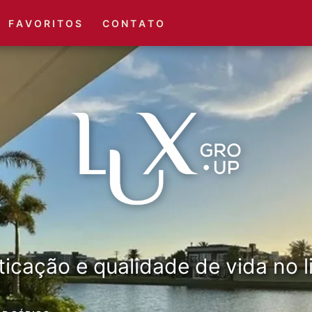
(51) 3416-6660
(51) 3416-1001
F A V O R I T O S
C O N T A T O
ticação e qualidade de vida no li