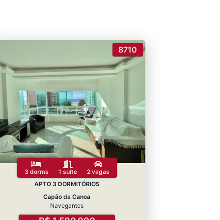
8710
3 dorms
1 suíte
2 vagas
APTO 3 DORMITÓRIOS
Capão da Canoa
Navegantes