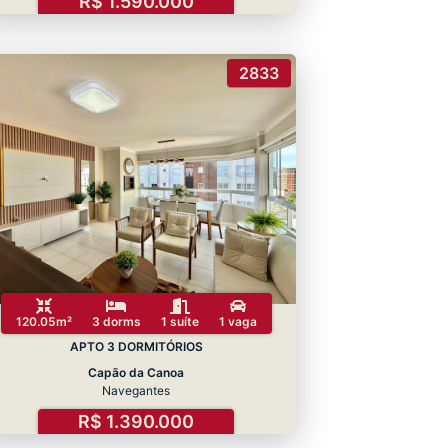
R$ 1.590.000
2833
120.05m²
3 dorms
1 suíte
1 vaga
APTO 3 DORMITÓRIOS
Capão da Canoa
Navegantes
R$ 1.390.000