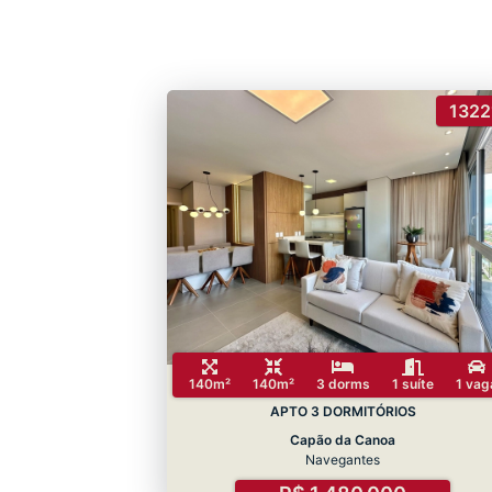
1322
140m²
140m²
3 dorms
1 suíte
1 vag
APTO 3 DORMITÓRIOS
Capão da Canoa
Navegantes