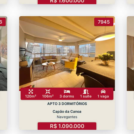
R$ 1.600.000
6
7945
120m²
106m²
3 dorms
1 suíte
1 vaga
APTO 3 DORMITÓRIOS
Capão da Canoa
Navegantes
R$ 1.090.000