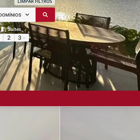
LIMPAR FILTROS
DOMÍNIOS
Suítes
2
3
+