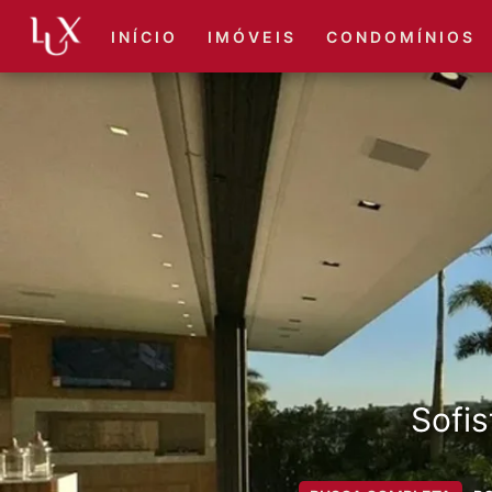
I N Í C I O
I M Ó V E I S
C O N D O M Í N I O S
Sofis