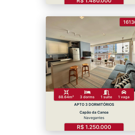
R$ 1.480.000
1613
88.64m²
3 dorms
1 suíte
1 vaga
APTO 3 DORMITÓRIOS
Capão da Canoa
Navegantes
R$ 1.250.000