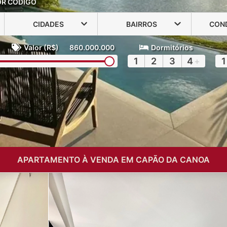
OR CÓDIGO
CIDADES
BAIRROS
CON
Valor (R$)
860.000.000
Dormitórios
1
2
3
4
+
1
APARTAMENTO À VENDA EM CAPÃO DA CANOA