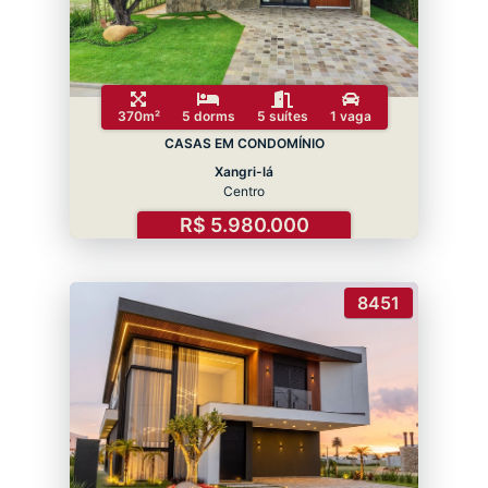
370m²
5 dorms
5 suítes
1 vaga
CASAS EM CONDOMÍNIO
Xangri-lá
Centro
R$ 5.980.000
8451