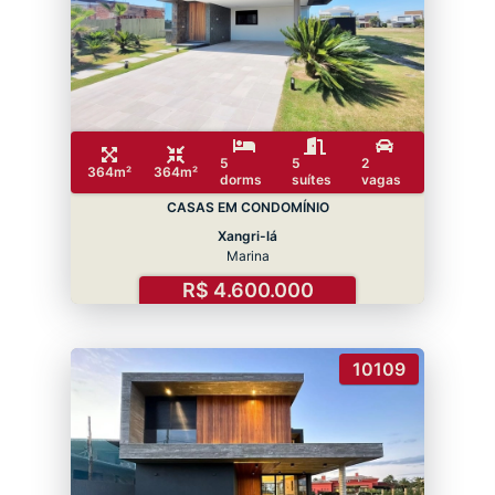
5
5
2
364m²
364m²
dorms
suítes
vagas
CASAS EM CONDOMÍNIO
Xangri-lá
Marina
R$ 4.600.000
10109