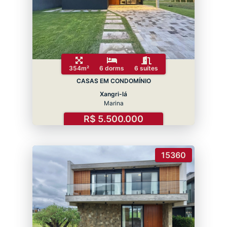
354m²
6 dorms
6 suítes
CASAS EM CONDOMÍNIO
Xangri-lá
Marina
R$ 5.500.000
15360