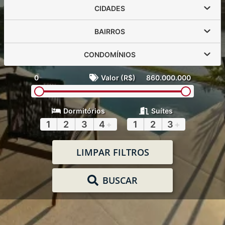
CIDADES
BAIRROS
CONDOMÍNIOS
0
Valor (R$)
860.000.000
Dormitórios
Suítes
1
2
3
4
+
1
2
3
+
LIMPAR FILTROS
BUSCAR