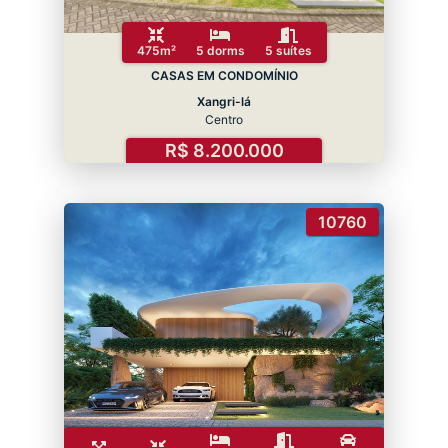
475m²
5 dorms
5 suítes
CASAS EM CONDOMÍNIO
Xangri-lá
Centro
R$ 8.200.000
10760