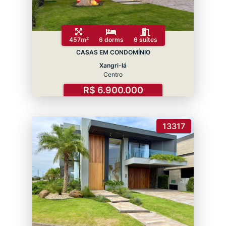
457m²
6 dorms
6 suítes
CASAS EM CONDOMÍNIO
Xangri-lá
Centro
R$ 6.900.000
13317