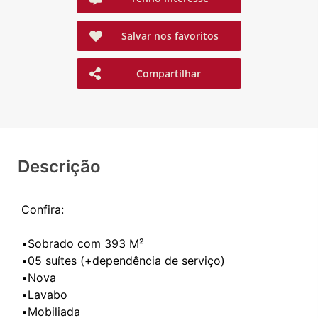
Salvar nos favoritos
Compartilhar
Descrição
Confira:
▪️Sobrado com 393 M²
▪️05 suítes (+dependência de serviço)
▪️Nova
▪️Lavabo
▪️Mobiliada