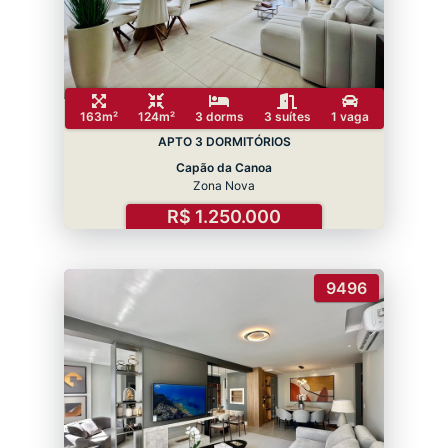
163m²
124m²
3 dorms
3 suítes
1 vaga
APTO 3 DORMITÓRIOS
Capão da Canoa
Zona Nova
R$ 1.250.000
9496