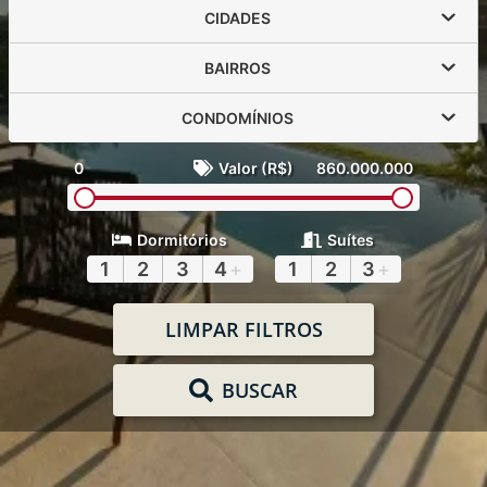
CIDADES
BAIRROS
CONDOMÍNIOS
0
Valor (R$)
860.000.000
Dormitórios
Suítes
1
2
3
4
+
1
2
3
+
LIMPAR FILTROS
BUSCAR