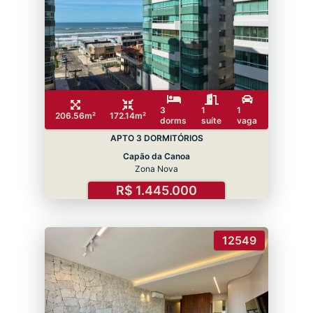
3
1
1
206.56m²
172.14m²
dorms
suíte
vaga
APTO 3 DORMITÓRIOS
Capão da Canoa
Zona Nova
R$ 1.445.000
12549