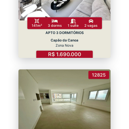
141m²
3 dorms
1 suíte
2 vagas
APTO 3 DORMITÓRIOS
Capão da Canoa
Zona Nova
R$ 1.690.000
12825