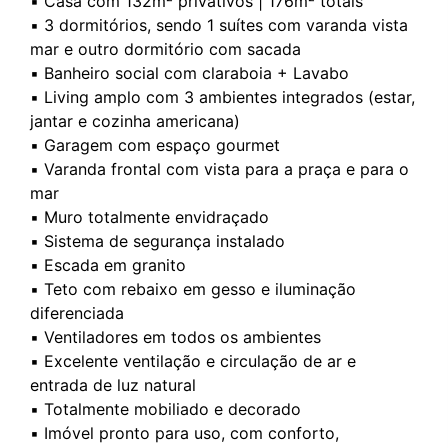
▪️ Casa com 132m² privativos | 176m² totais
▪️ 3 dormitórios, sendo 1 suítes com varanda vista
mar e outro dormitório com sacada
▪️ Banheiro social com claraboia + Lavabo
▪️ Living amplo com 3 ambientes integrados (estar,
jantar e cozinha americana)
▪️ Garagem com espaço gourmet
▪️ Varanda frontal com vista para a praça e para o
mar
▪️ Muro totalmente envidraçado
▪️ Sistema de segurança instalado
▪️ Escada em granito
▪️ Teto com rebaixo em gesso e iluminação
diferenciada
▪️ Ventiladores em todos os ambientes
▪️ Excelente ventilação e circulação de ar e
entrada de luz natural
▪️ Totalmente mobiliado e decorado
▪️ Imóvel pronto para uso, com conforto,