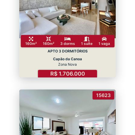
160m²
160m²
3 dorms
1 suíte
1 vaga
APTO 3 DORMITÓRIOS
Capão da Canoa
Zona Nova
R$ 1.706.000
15623