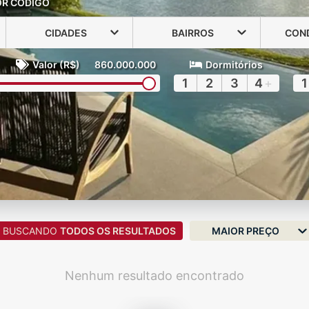
OR CÓDIGO
CIDADES
BAIRROS
CON
Valor (R$)
860.000.000
Dormitórios
1
2
3
4
+
1
BUSCANDO
TODOS OS RESULTADOS
MAIOR PREÇO
Nenhum resultado encontrado