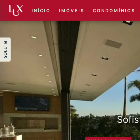
I N Í C I O
I M Ó V E I S
C O N D O M Í N I O S
FILTROS
Sofis