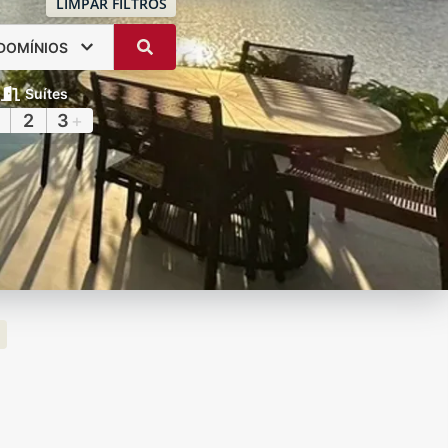
LIMPAR FILTROS
DOMÍNIOS
Suítes
2
3
+