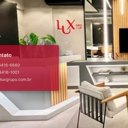
ntato
 3416-6660
 3416-1001
@luxgrupo.com.br