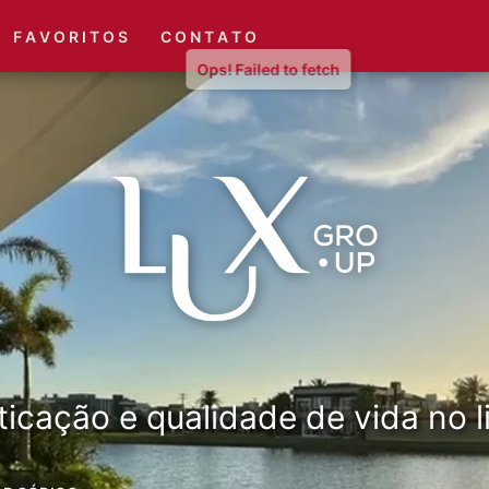
(51) 3416-6660
(51) 3416-1001
F A V O R I T O S
C O N T A T O
ticação e qualidade de vida no li