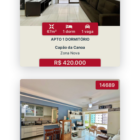
67m²
1 dorm
1 vaga
APTO 1 DORMITÓRIO
Capão da Canoa
Zona Nova
R$ 420.000
14689