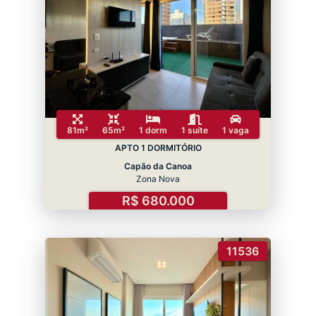
81m²
65m²
1 dorm
1 suíte
1 vaga
APTO 1 DORMITÓRIO
Capão da Canoa
Zona Nova
R$ 680.000
11536