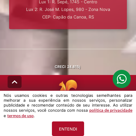
Lux 1: R. Sepé, 1745 - Centro
Lux 2: R. José M. Lopes, 980 - Zona Nova
CEP: Capão da Canoa, RS
CRECI
24.815j
Nós usamos cookies e outras tecnologias semelhantes para
melhorar a sua experiência em nossos serviços, personalizar
© DESENVOLVIDO PELA
AGIL.NET
publicidade e recomendar conteúdo de seu interesse. Ao utilizar
política de privacidade
nossos serviços, você concorda com nossa
Nós usamos cookies e outras tecnologias semelhantes para melhorar a
termos de uso
e
.
sua experiência em nossos serviços, personalizar publicidade e
recomendar conteúdo de seu interesse. Ao utilizar nossos serviços,
você concorda com nossa política de privacidade e termos de uso.
ENTENDI
Política de Privacidade
Termos de uso