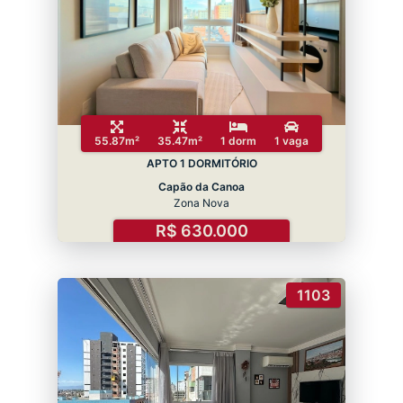
55.87m²
35.47m²
1 dorm
1 vaga
APTO 1 DORMITÓRIO
Capão da Canoa
Zona Nova
R$ 630.000
1103