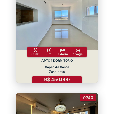
39m²
39m²
1 dorm
1 vaga
APTO 1 DORMITÓRIO
Capão da Canoa
Zona Nova
R$ 450.000
9740