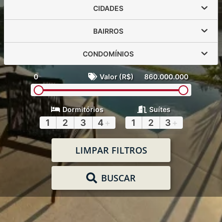
CIDADES
BAIRROS
CONDOMÍNIOS
0
Valor (R$)
860.000.000
Dormitórios
Suítes
1
2
3
4
+
1
2
3
+
LIMPAR FILTROS
BUSCAR