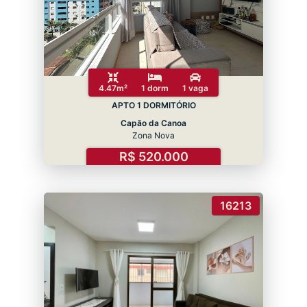
4.47m²
1 dorm
1 vaga
APTO 1 DORMITÓRIO
Capão da Canoa
Zona Nova
R$ 520.000
16213