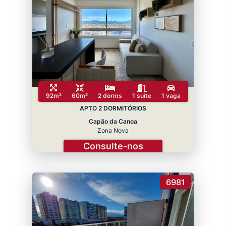
92m²
60m²
2 dorms
1 suíte
1 vaga
APTO 2 DORMITÓRIOS
Capão da Canoa
Zona Nova
Consulte-nos
6981