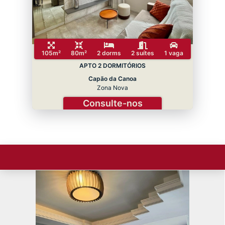
105m²
80m²
2 dorms
2 suítes
1 vaga
APTO 2 DORMITÓRIOS
Capão da Canoa
Zona Nova
Consulte-nos