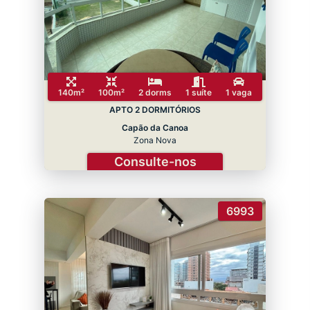
140m²
100m²
2 dorms
1 suíte
1 vaga
APTO 2 DORMITÓRIOS
Capão da Canoa
Zona Nova
Consulte-nos
6993