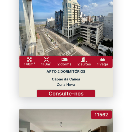
140m²
110m²
2 dorms
2 suítes
1 vaga
APTO 2 DORMITÓRIOS
Capão da Canoa
Zona Nova
Consulte-nos
11562