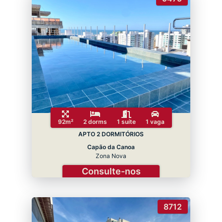
92m²
2 dorms
1 suíte
1 vaga
APTO 2 DORMITÓRIOS
Capão da Canoa
Zona Nova
Consulte-nos
8712