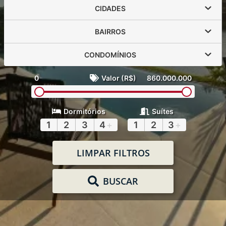
CIDADES
BAIRROS
CONDOMÍNIOS
0
Valor (R$)
860.000.000
Dormitórios
Suítes
1
2
3
4
+
1
2
3
+
LIMPAR FILTROS
BUSCAR