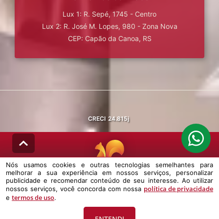
Lux 1: R. Sepé, 1745 - Centro
Lux 2: R. José M. Lopes, 980 - Zona Nova
CEP: Capão da Canoa, RS
CRECI
24.815j
Nós usamos cookies e outras tecnologias semelhantes para
melhorar a sua experiência em nossos serviços, personalizar
© DESENVOLVIDO PELA
AGIL.NET
publicidade e recomendar conteúdo de seu interesse. Ao utilizar
política de privacidade
nossos serviços, você concorda com nossa
Nós usamos cookies e outras tecnologias semelhantes para melhorar a
termos de uso
e
.
sua experiência em nossos serviços, personalizar publicidade e
recomendar conteúdo de seu interesse. Ao utilizar nossos serviços,
você concorda com nossa política de privacidade e termos de uso.
ENTENDI