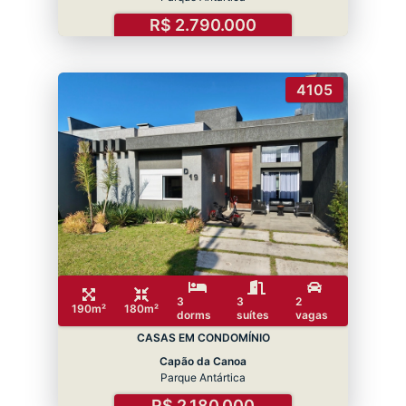
R$ 2.790.000
4105
3
3
2
190m²
180m²
dorms
suítes
vagas
CASAS EM CONDOMÍNIO
Capão da Canoa
Parque Antártica
R$ 2.180.000