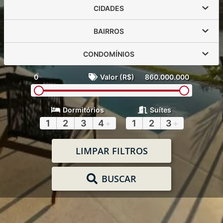
CIDADES
BAIRROS
CONDOMÍNIOS
0
Valor (R$)
860.000.000
Dormitórios
Suítes
1
2
3
4
+
1
2
3
+
LIMPAR FILTROS
BUSCAR