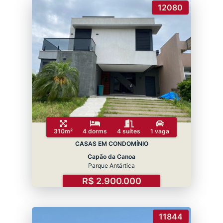
12080
310m²
4 dorms
4 suítes
1 vaga
CASAS EM CONDOMÍNIO
Capão da Canoa
Parque Antártica
R$ 2.900.000
11844