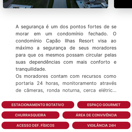
A segurança é um dos pontos fortes de se
morar em um condomínio fechado. O
condomínio Capão Ilhas Resort visa ao
máximo a segurança de seus moradores
para que os mesmos possam circular pelas
suas dependências com mais conforto e
tranquilidade.
Os moradores contam com recursos como
portaria 24 horas, monitoramento através
de câmeras, ronda noturna, cerca elétrica,
entre outros.
ESTACIONAMENTO ROTATIVO
ESPAÇO GOURMET
No Capão Ilhas Resort há uma variedade de
CHURRASQUEIRA
ÁREA DE CONVIVÊNCIA
opções de lazer, com direito a quadra de
futebol, quadra de tênis, quadras
ACESSO DEF. FÍSICOS
VIGILÂNCIA 24H