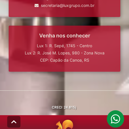
secretaria@luxgrupo.com.br
Venha nos conhecer
Lux 1: R. Sepé, 1745 - Centro
Lux 2: R. José M. Lopes, 980 - Zona Nova
CEP: Capão da Canoa, RS
CRECI
24.815j