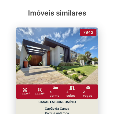
Imóveis similares
7942
4
4
2
188m²
188m²
dorms
suítes
vagas
CASAS EM CONDOMÍNIO
Capão da Canoa
Parque Antártica