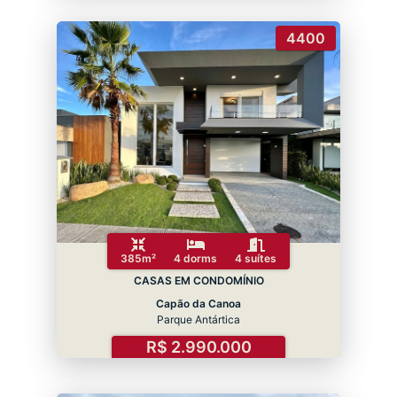
4400
385m²
4 dorms
4 suítes
CASAS EM CONDOMÍNIO
Capão da Canoa
Parque Antártica
R$ 2.990.000