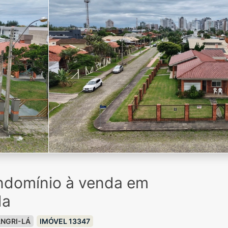
ndomínio à venda em
da
NGRI-LÁ
IMÓVEL 13347