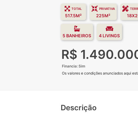
TOTAL
PRIVATIVA
TER
517.5M²
225M²
18X2
5 BANHEIROS
4 LIVINGS
R$ 1.490.00
Financia: Sim
Os valores e condições anunciados aqui estã
Descrição