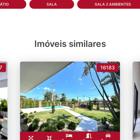
PÁTIO
SALA
SALA 2 AMBIENTES
Imóveis similares
7
16183