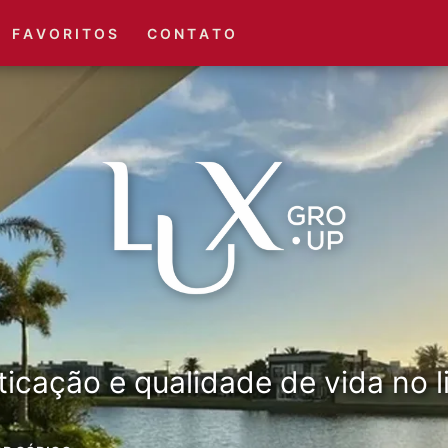
(51) 3416-6660
(51) 3416-1001
F A V O R I T O S
C O N T A T O
ticação e qualidade de vida no li