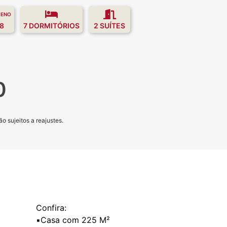
RENO
8
7 DORMITÓRIOS
2 SUÍTES
0
o sujeitos a reajustes.
Confira:
▪️Casa com 225 M²