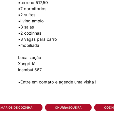
▪️terreno 517,50
▪️7 dormitórios
▪️2 suítes
▪️living amplo
▪️3 salas
▪️2 cozinhas
▪️3 vagas para carro
▪️mobiliada
Localização
Xangri-lá
inambuí 567
MÁRIOS DE COZINHA
CHURRASQUEIRA
COZI