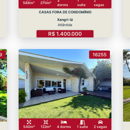
3
1
2
588m²
270m²
dorms
suíte
vagas
CASAS FORA DE CONDOMÍNIO
Xangri-lá
Atlântida
R$ 1.400.000
9
16255
540m²
122m²
4 dorms
1 suíte
2 vagas