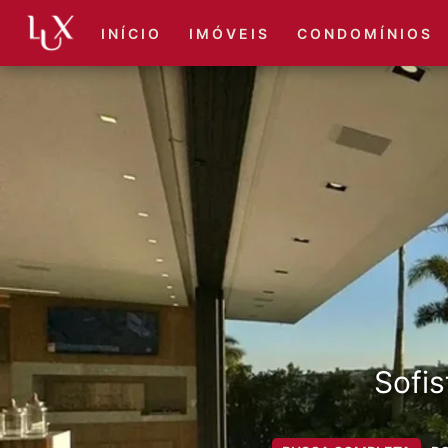
I N Í C I O
I M Ó V E I S
C O N D O M Í N I O S
Sofis