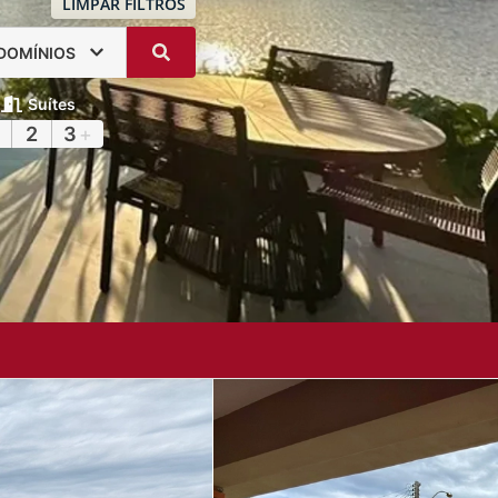
LIMPAR FILTROS
DOMÍNIOS
Suítes
2
3
+