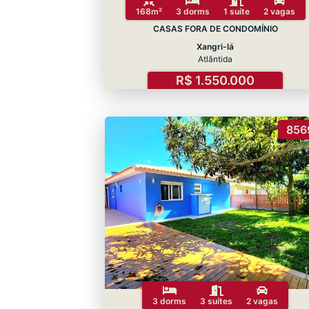
168m²
3 dorms
1 suíte
2 vagas
CASAS FORA DE CONDOMÍNIO
Xangri-lá
Atlântida
R$ 1.550.000
856
3 dorms
3 suítes
2 vagas