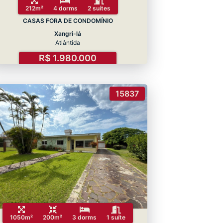
212m²
4 dorms
2 suítes
CASAS FORA DE CONDOMÍNIO
Xangri-lá
Atlântida
R$ 1.980.000
15837
1050m²
200m²
3 dorms
1 suíte