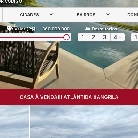
OR CÓDIGO
CIDADES
BAIRROS
CON
Valor (R$)
860.000.000
Dormitórios
1
2
3
4
+
1
CASA À VENDA!!! ATLÂNTIDA XANGRILA