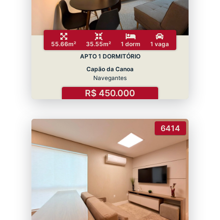
55.66m²
35.55m²
1 dorm
1 vaga
APTO 1 DORMITÓRIO
Capão da Canoa
Navegantes
R$ 450.000
6414