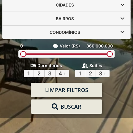
CIDADES
BAIRROS
CONDOMÍNIOS
0
Valor (R$)
860.000.000
Dormitórios
Suítes
1
2
3
4
+
1
2
3
+
LIMPAR FILTROS
BUSCAR