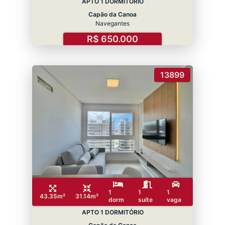
APTO 1 DORMITÓRIO
Capão da Canoa
Navegantes
R$ 650.000
13899
1
1
1
43.35m²
31.14m²
dorm
suíte
vaga
APTO 1 DORMITÓRIO