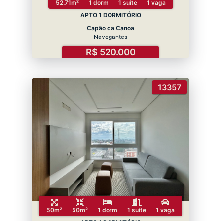
52.71m²
1 dorm
1 suíte
1 vaga
APTO 1 DORMITÓRIO
Capão da Canoa
Navegantes
R$ 520.000
13357
50m²
50m²
1 dorm
1 suíte
1 vaga