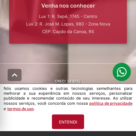
Venha nos conhecer
Lux 1: R. Sepé, 1745 - Centro
Lux 2: R. José M. Lopes, 980 - Zona Nova
CEP: Capão da Canoa, RS
CRECI
24.815j
Nós usamos cookies e outras tecnologias semelhantes para
melhorar a sua experiência em nossos serviços, personalizar
publicidade e recomendar conteúdo de seu interesse. Ao utilizar
política de privacidade
nossos serviços, você concorda com nossa
termos de uso
e
.
© DESENVOLVIDO PELA
AGIL.NET
ENTENDI
Nós usamos cookies e outras tecnologias semelhantes para melhorar a
sua experiência em nossos serviços, personalizar publicidade e
recomendar conteúdo de seu interesse. Ao utilizar nossos serviços,