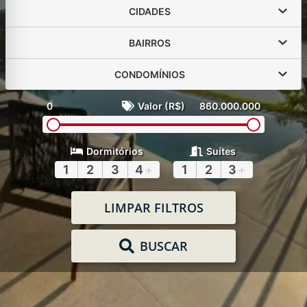
CIDADES
BAIRROS
CONDOMÍNIOS
0
Valor (R$)
860.000.000
Dormitórios
Suítes
1
2
3
4
+
1
2
3
+
LIMPAR FILTROS
BUSCAR