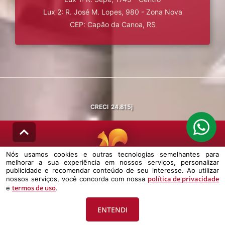
Lux 2: R. José M. Lopes, 980 - Zona Nova
CEP: Capão da Canoa, RS
CRECI
24.815j
Nós usamos cookies e outras tecnologias semelhantes para
melhorar a sua experiência em nossos serviços, personalizar
© DESENVOLVIDO PELA
AGIL.NET
publicidade e recomendar conteúdo de seu interesse. Ao utilizar
política de privacidade
nossos serviços, você concorda com nossa
Nós usamos cookies e outras tecnologias semelhantes para melhorar a
termos de uso
e
.
sua experiência em nossos serviços, personalizar publicidade e
recomendar conteúdo de seu interesse. Ao utilizar nossos serviços,
você concorda com nossa política de privacidade e termos de uso.
ENTENDI
Política de Privacidade
Termos de uso