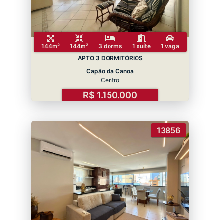
144m²
144m²
3 dorms
1 suíte
1 vaga
APTO 3 DORMITÓRIOS
Capão da Canoa
Centro
R$ 1.150.000
13856