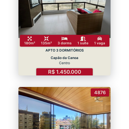
180m²
135m²
3 dorms
1 suíte
1 vaga
APTO 3 DORMITÓRIOS
Capão da Canoa
Centro
R$ 1.450.000
4876