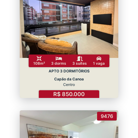
108m²
3 dorms
3 suítes
1 vaga
APTO 3 DORMITÓRIOS
Capão da Canoa
Centro
R$ 850.000
9476