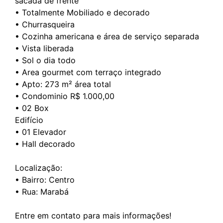
sacada de frente
•⁠ ⁠⁠Totalmente Mobiliado e decorado
•⁠ ⁠⁠Churrasqueira
•⁠ ⁠⁠Cozinha americana e área de serviço separada
•⁠ ⁠⁠Vista liberada
•⁠ ⁠⁠Sol o dia todo
•⁠ ⁠⁠Area gourmet com terraço integrado
•⁠ ⁠⁠Apto: 273 m² área total
•⁠ ⁠Condominio R$ 1.000,00
•⁠ ⁠⁠02 Box
Edifício
•⁠ ⁠01 Elevador
•⁠ ⁠⁠Hall decorado
Localização:
•⁠ ⁠Bairro: Centro
•⁠ ⁠⁠Rua: Marabá