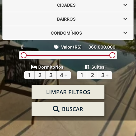
CIDADES
BAIRROS
CONDOMÍNIOS
0
Valor (R$)
860.000.000
Dormitórios
Suítes
1
2
3
4
+
1
2
3
+
LIMPAR FILTROS
BUSCAR