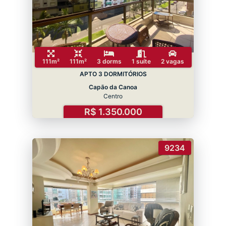
111m²
111m²
3 dorms
1 suíte
2 vagas
APTO 3 DORMITÓRIOS
Capão da Canoa
Centro
R$ 1.350.000
9234