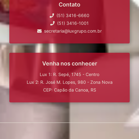
Contato
(51) 3416-6660
(51) 3416-1001
secretaria@luxgrupo.com.br
Venha nos conhecer
Lux 1: R. Sepé, 1745 - Centro
Lux 2: R. José M. Lopes, 980 - Zona Nova
CEP: Capão da Canoa, RS