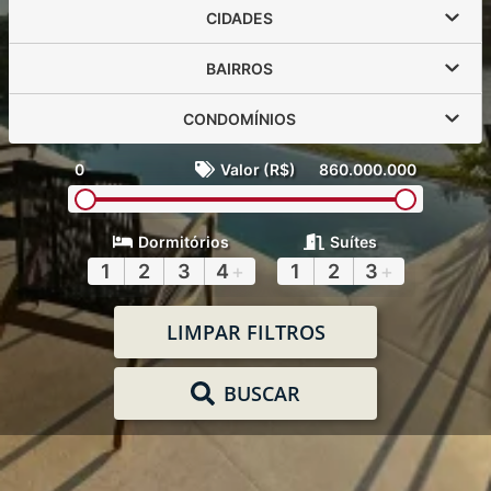
CIDADES
BAIRROS
CONDOMÍNIOS
0
Valor (R$)
860.000.000
Dormitórios
Suítes
1
2
3
4
+
1
2
3
+
LIMPAR FILTROS
BUSCAR