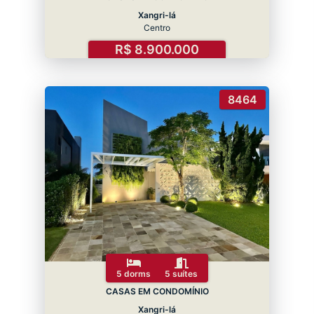
Xangri-lá
Centro
R$ 8.900.000
8464
5 dorms
5 suítes
CASAS EM CONDOMÍNIO
Xangri-lá