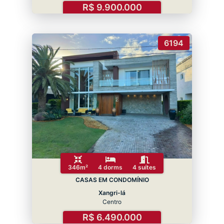
R$ 9.900.000
6194
346m²
4 dorms
4 suítes
CASAS EM CONDOMÍNIO
Xangri-lá
Centro
R$ 6.490.000