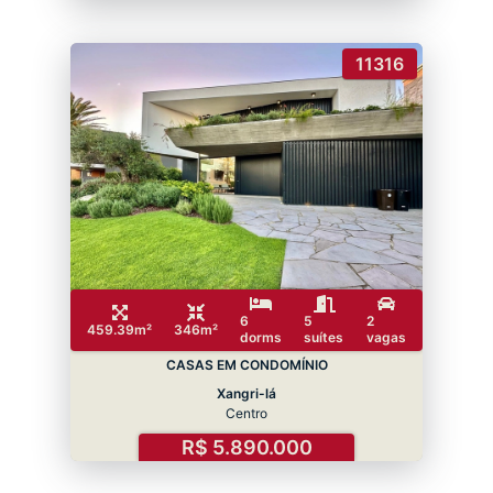
11316
6
5
2
459.39m²
346m²
dorms
suítes
vagas
CASAS EM CONDOMÍNIO
Xangri-lá
Centro
R$ 5.890.000