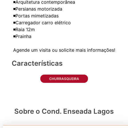
◾Arquitetura contemporânea
◾Persianas motorizada
◾Portas mimetizadas
◾Carregador carro elétrico
◾Raia 12m
◾Prainha
Características
CHURRASQUEIRA
Sobre o Cond. Enseada Lagos