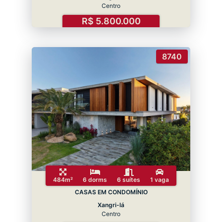
Centro
R$ 5.800.000
8740
484m²
6 dorms
6 suítes
1 vaga
CASAS EM CONDOMÍNIO
Xangri-lá
Centro