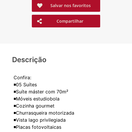
Salvar nos favoritos
Compartilhar
Descrição
Confira:
◾05 Suítes
◾Suíte máster com 70m²
◾Móveis estudiobola
◾Cozinha gourmet
◾Churrasqueira motorizada
◾Vista lago privilegiada
◾Placas fotovoltaicas