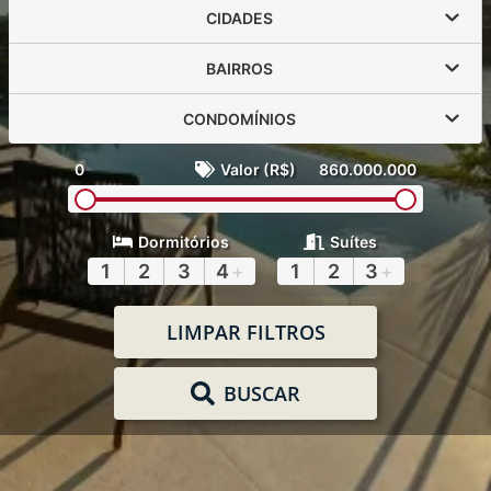
CIDADES
BAIRROS
CONDOMÍNIOS
0
Valor (R$)
860.000.000
Dormitórios
Suítes
1
2
3
4
+
1
2
3
+
LIMPAR FILTROS
BUSCAR