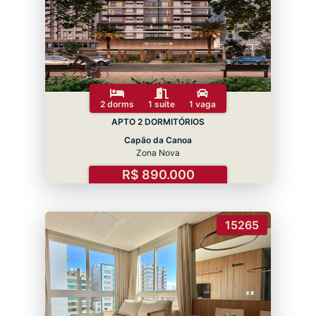
2 dorms
1 suíte
1 vaga
APTO 2 DORMITÓRIOS
Capão da Canoa
Zona Nova
R$ 890.000
15265