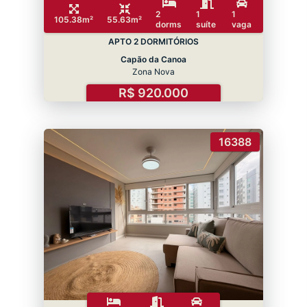
2
1
1
105.38m²
55.63m²
dorms
suíte
vaga
APTO 2 DORMITÓRIOS
Capão da Canoa
Zona Nova
R$ 920.000
16388