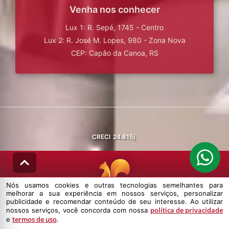
Venha nos conhecer
Lux 1: R. Sepé, 1745 - Centro
Lux 2: R. José M. Lopes, 980 - Zona Nova
CEP: Capão da Canoa, RS
CRECI
24.815j
Nós usamos cookies e outras tecnologias semelhantes para
melhorar a sua experiência em nossos serviços, personalizar
© DESENVOLVIDO PELA
AGIL.NET
publicidade e recomendar conteúdo de seu interesse. Ao utilizar
política de privacidade
nossos serviços, você concorda com nossa
Nós usamos cookies e outras tecnologias semelhantes para melhorar a
termos de uso
e
.
sua experiência em nossos serviços, personalizar publicidade e
recomendar conteúdo de seu interesse. Ao utilizar nossos serviços,