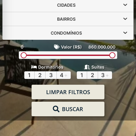
CIDADES
BAIRROS
CONDOMÍNIOS
0
Valor (R$)
860.000.000
Dormitórios
Suítes
1
2
3
4
+
1
2
3
+
LIMPAR FILTROS
BUSCAR