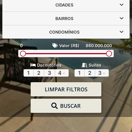
CIDADES
BAIRROS
CONDOMÍNIOS
0
Valor (R$)
860.000.000
Dormitórios
Suítes
1
2
3
4
+
1
2
3
+
LIMPAR FILTROS
BUSCAR