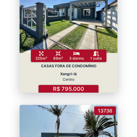
225m²
89m²
3 dorms
1 suíte
CASAS FORA DE CONDOMÍNIO
Xangri-lá
Centro
R$ 795.000
13736