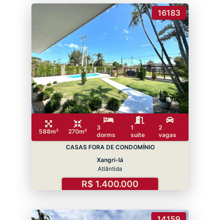
16183
3
1
2
588m²
270m²
dorms
suíte
vagas
CASAS FORA DE CONDOMÍNIO
Xangri-lá
Atlântida
R$ 1.400.000
14159