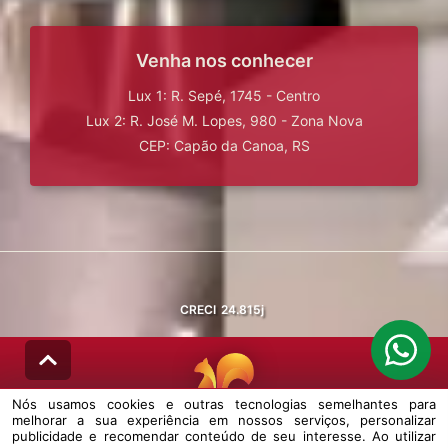
Venha nos conhecer
Lux 1: R. Sepé, 1745 - Centro
Lux 2: R. José M. Lopes, 980 - Zona Nova
CEP: Capão da Canoa, RS
CRECI
24.815j
Nós usamos cookies e outras tecnologias semelhantes para
melhorar a sua experiência em nossos serviços, personalizar
© DESENVOLVIDO PELA
AGIL.NET
publicidade e recomendar conteúdo de seu interesse. Ao utilizar