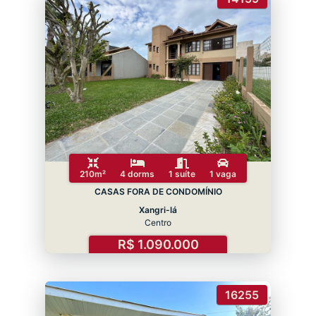
210m²
4 dorms
1 suíte
1 vaga
CASAS FORA DE CONDOMÍNIO
Xangri-lá
Centro
R$ 1.090.000
16255