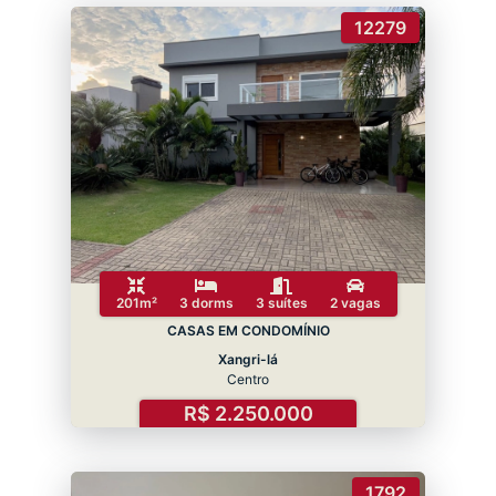
12279
201m²
3 dorms
3 suítes
2 vagas
CASAS EM CONDOMÍNIO
Xangri-lá
Centro
R$ 2.250.000
1792