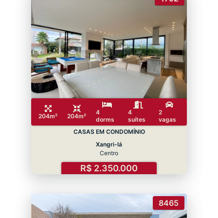
4
4
2
204m²
204m²
dorms
suítes
vagas
CASAS EM CONDOMÍNIO
Xangri-lá
Centro
R$ 2.350.000
8465