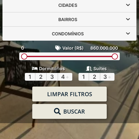
CIDADES
BAIRROS
CONDOMÍNIOS
0
Valor (R$)
860.000.000
Dormitórios
Suítes
1
2
3
4
+
1
2
3
+
LIMPAR FILTROS
BUSCAR