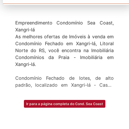
Empreendimento Condomínio Sea Coast,
Xangri-lá
As melhores ofertas de Imóveis à venda em
Condomínio Fechado em Xangri-lá, Litoral
Norte do RS, você encontra na Imobiliária
Condomínios da Praia - Imobiliária em
Xangri-lá.
Condomínio Fechado de lotes, de alto
padrão, localizado em Xangri-lá - Casas,
sobrados e Terrenos à venda.
Ir para a página completa do Cond. Sea Coast
Quer comprar, vender ou colocar o seu
imóvel na troca, no Condomínio Sea Coast?
Ligue (51) 3416-6660 - Fale com um
corretor e agende uma visita.