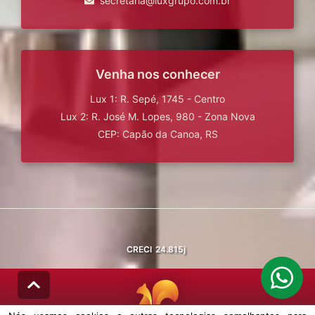
secretaria@luxgrupo.com.br
Venha nos conhecer
Lux 1: R. Sepé, 1745 - Centro
Lux 2: R. José M. Lopes, 980 - Zona Nova
CEP: Capão da Canoa, RS
CRECI
24.815j