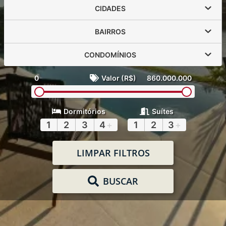
CIDADES
BAIRROS
CONDOMÍNIOS
0
Valor (R$)
860.000.000
Dormitórios
Suítes
1
2
3
4
+
1
2
3
+
LIMPAR FILTROS
BUSCAR