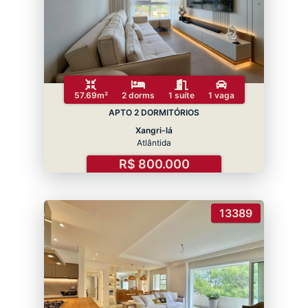
57.69m²
2 dorms
1 suíte
1 vaga
APTO 2 DORMITÓRIOS
Xangri-lá
Atlântida
R$ 800.000
13389