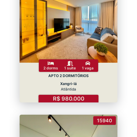
2 dorms
1 suíte
1 vaga
APTO 2 DORMITÓRIOS
Xangri-lá
Atlântida
R$ 980.000
15940