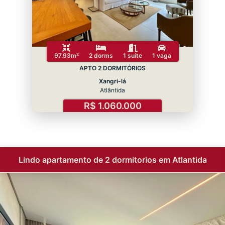
97.93m²
2 dorms
1 suíte
1 vaga
APTO 2 DORMITÓRIOS
Xangri-lá
Atlântida
R$ 1.060.000
Lindo apartamento de 2 dormitorios em Atlantida