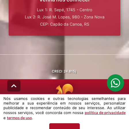
Lux 1: R. Sepé, 1745 - Centro
Lux 2: R. José M. Lopes, 980 - Zona Nova
CEP: Capão da Canoa, RS
CRECI
24.815j
Nós usamos cookies e outras tecnologias semelhantes para
melhorar a sua experiência em nossos serviços, personalizar
© DESENVOLVIDO PELA
AGIL.NET
publicidade e recomendar conteúdo de seu interesse. Ao utilizar
política de privacidade
nossos serviços, você concorda com nossa
Nós usamos cookies e outras tecnologias semelhantes para melhorar a
termos de uso
e
.
sua experiência em nossos serviços, personalizar publicidade e
recomendar conteúdo de seu interesse. Ao utilizar nossos serviços,
você concorda com nossa política de privacidade e termos de uso.