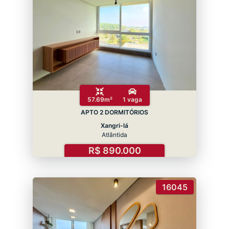
57.69m²
1 vaga
APTO 2 DORMITÓRIOS
Xangri-lá
Atlântida
R$ 890.000
16045