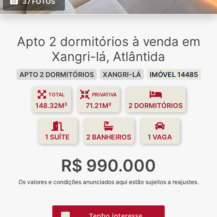
37 FOTOS
Apto 2 dormitórios à venda em
Xangri-lá, Atlântida
APTO 2 DORMITÓRIOS
XANGRI-LÁ
IMÓVEL 14485
TOTAL
PRIVATIVA
148.32M²
71.21M²
2 DORMITÓRIOS
1 SUÍTE
2 BANHEIROS
1 VAGA
R$ 990.000
Os valores e condições anunciados aqui estão sujeitos a reajustes.
Tenho interesse