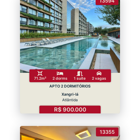
13594
71.2m²
2 dorms
1 suíte
2 vagas
APTO 2 DORMITÓRIOS
Xangri-lá
Atlântida
R$ 900.000
13355