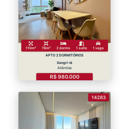
110m²
78m²
2 dorms
1 suíte
1 vaga
APTO 2 DORMITÓRIOS
Xangri-lá
Atlântida
R$ 980.000
14283