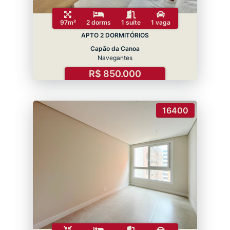
97m²
2 dorms
1 suíte
1 vaga
APTO 2 DORMITÓRIOS
Capão da Canoa
Navegantes
R$ 850.000
16400