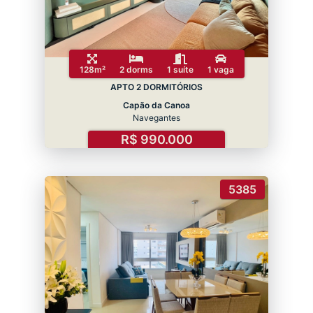
128m²
2 dorms
1 suíte
1 vaga
APTO 2 DORMITÓRIOS
Capão da Canoa
Navegantes
R$ 990.000
5385