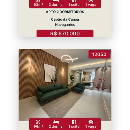
63m²
2 dorms
1 suíte
1 vaga
APTO 2 DORMITÓRIOS
Capão da Canoa
Navegantes
R$ 670.000
12050
96m²
2 dorms
1 suíte
1 vaga