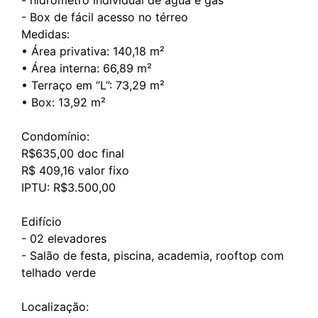
- ⁠hidrômetro individual de água e gás
- Box de fácil acesso no térreo
Medidas:
• Área privativa: 140,18 m²
• Área interna: 66,89 m²
• Terraço em “L”: 73,29 m²
• Box: 13,92 m²
Condomínio:
R$635,00 doc final
R$ 409,16 valor fixo
IPTU: R$3.500,00
Edifício
- 02 elevadores
- Salão de festa, piscina, academia, rooftop com
telhado verde
Localização: