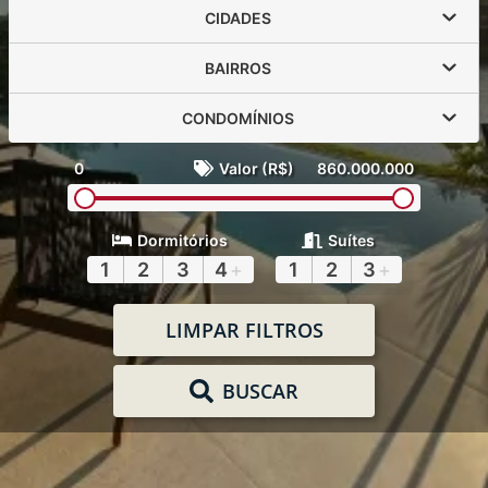
CIDADES
BAIRROS
CONDOMÍNIOS
0
Valor (R$)
860.000.000
Dormitórios
Suítes
1
2
3
4
+
1
2
3
+
LIMPAR FILTROS
BUSCAR