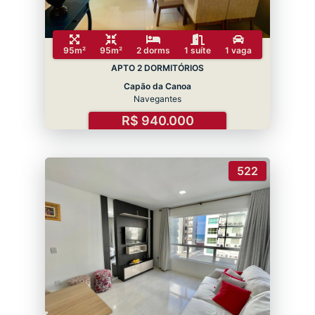
95m²
95m²
2 dorms
1 suíte
1 vaga
APTO 2 DORMITÓRIOS
Capão da Canoa
Navegantes
R$ 940.000
522