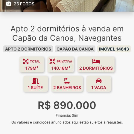
26 FOTOS
Apto 2 dormitórios à venda em
Capão da Canoa, Navegantes
APTO 2 DORMITÓRIOS
CAPÃO DA CANOA
IMÓVEL 14643
TOTAL
PRIVATIVA
179M²
140.18M²
2 DORMITÓRIOS
1 SUÍTE
2 BANHEIROS
1 VAGA
R$ 890.000
Financia: Sim
Os valores e condições anunciados aqui estão sujeitos a reajustes.