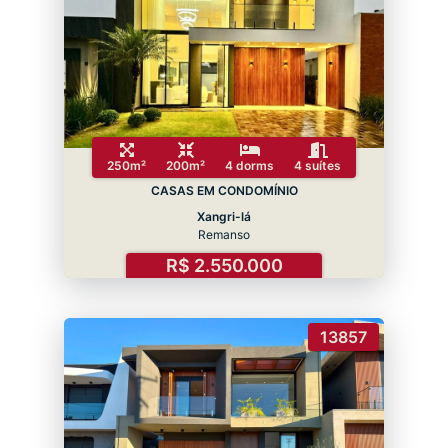
250m²
200m²
4 dorms
4 suítes
CASAS EM CONDOMÍNIO
Xangri-lá
Remanso
R$ 2.550.000
13857