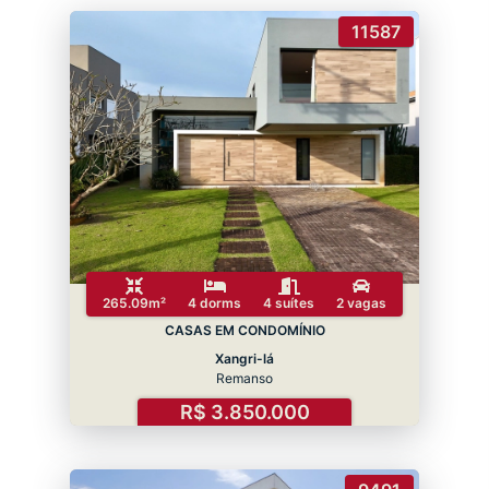
11587
265.09m²
4 dorms
4 suítes
2 vagas
CASAS EM CONDOMÍNIO
Xangri-lá
Remanso
R$ 3.850.000