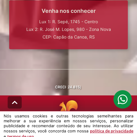
Venha nos conhecer
Lux 1: R. Sepé, 1745 - Centro
Lux 2: R. José M. Lopes, 980 - Zona Nova
CEP: Capão da Canoa, RS
CRECI
24.815j
Nós usamos cookies e outras tecnologias semelhantes para
melhorar a sua experiência em nossos serviços, personalizar
© DESENVOLVIDO PELA
AGIL.NET
publicidade e recomendar conteúdo de seu interesse. Ao utilizar
política de privacidade
nossos serviços, você concorda com nossa
Nós usamos cookies e outras tecnologias semelhantes para melhorar a
termos de uso
e
.
sua experiência em nossos serviços, personalizar publicidade e