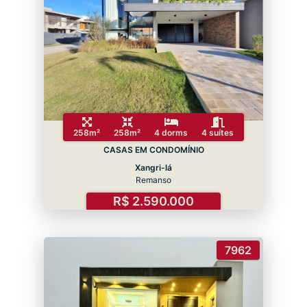
258m²
258m²
4 dorms
4 suítes
CASAS EM CONDOMÍNIO
Xangri-lá
Remanso
R$ 2.590.000
7962