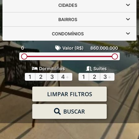
CIDADES
BAIRROS
CONDOMÍNIOS
0
Valor (R$)
860.000.000
Dormitórios
Suítes
1
2
3
4
+
1
2
3
+
LIMPAR FILTROS
BUSCAR