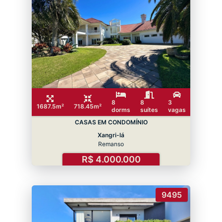
8
8
3
1687.5m²
718.45m²
dorms
suítes
vagas
CASAS EM CONDOMÍNIO
Xangri-lá
Remanso
R$ 4.000.000
9495