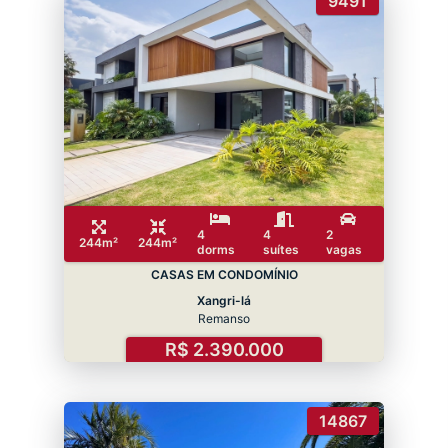
9491
4
4
2
244m²
244m²
dorms
suítes
vagas
CASAS EM CONDOMÍNIO
Xangri-lá
Remanso
R$ 2.390.000
14867