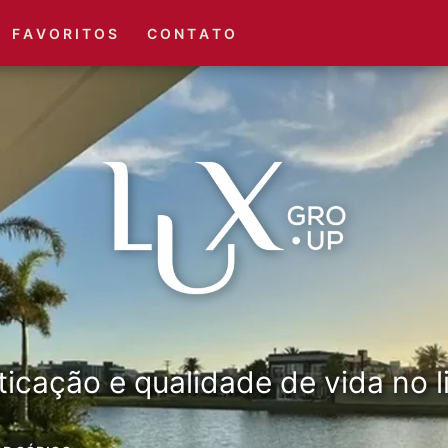
(51) 3416-6660
(51) 3416-1001
F A V O R I T O S
C O N T A T O
ticação e qualidade de vida no li