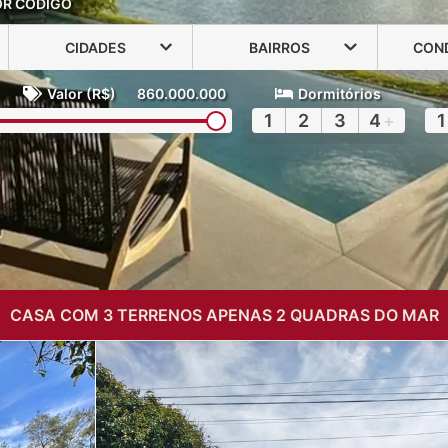
OR CÓDIGO
CIDADES
BAIRROS
CON
Valor (R$)
860.000.000
Dormitórios
1
2
3
4
+
1
CASA COM 3 TERRENOS APENAS 2 QUADRAS DO MAR