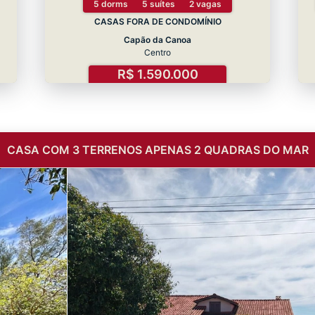
5 dorms
5 suítes
2 vagas
CASAS FORA DE CONDOMÍNIO
Capão da Canoa
Centro
R$ 1.590.000
CASA COM 3 TERRENOS APENAS 2 QUADRAS DO MAR