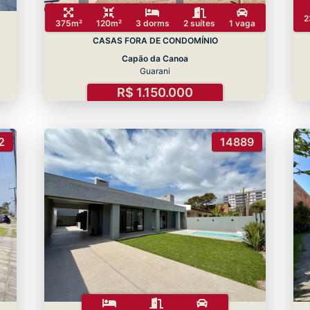
2
375m²
120m²
3 dorms
2 suítes
1 vaga
CASAS FORA DE CONDOMÍNIO
Capão da Canoa
Guarani
R$ 1.150.000
2
14889