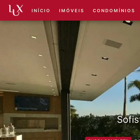
I N Í C I O
I M Ó V E I S
C O N D O M Í N I O S
Sofis