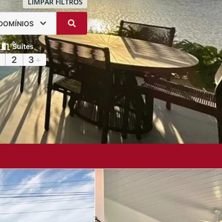
LIMPAR FILTROS
DOMÍNIOS
Suítes
2
3
+