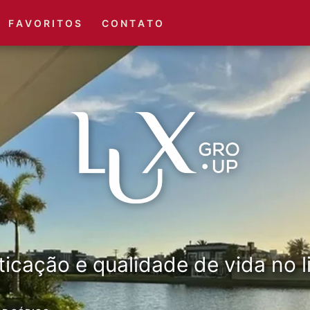
(51) 3416-6660
(51) 3416-1001
F A V O R I T O S
C O N T A T O
ticação e qualidade de vida no li