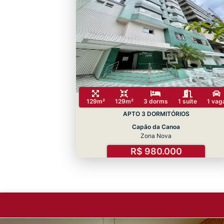
129m²
129m²
3 dorms
1 suíte
1 vag
APTO 3 DORMITÓRIOS
Capão da Canoa
Zona Nova
R$ 980.000