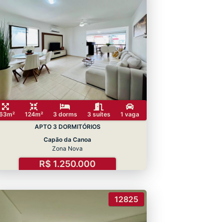
63m²
124m²
3 dorms
3 suítes
1 vaga
APTO 3 DORMITÓRIOS
Capão da Canoa
Zona Nova
R$ 1.250.000
12825