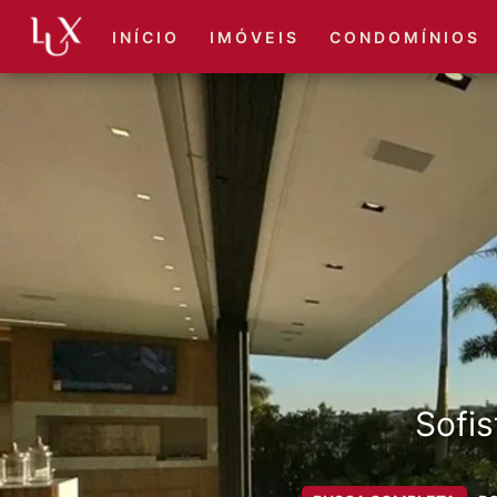
I N Í C I O
I M Ó V E I S
C O N D O M Í N I O S
Sofis