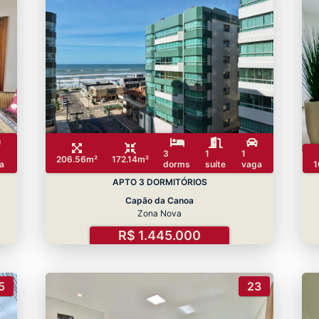
3
1
1
206.56m²
172.14m²
a
dorms
suíte
vaga
1
APTO 3 DORMITÓRIOS
Capão da Canoa
Zona Nova
R$ 1.445.000
5
23