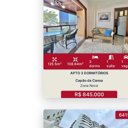
3
1
1
125.5m²
108.84m²
dorms
suíte
vag
APTO 3 DORMITÓRIOS
Capão da Canoa
Zona Nova
R$ 845.000
641