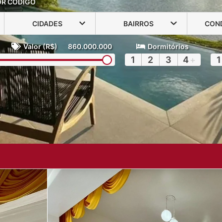
OR CÓDIGO
CIDADES
BAIRROS
CON
Valor (R$)
860.000.000
Dormitórios
1
2
3
4
+
1