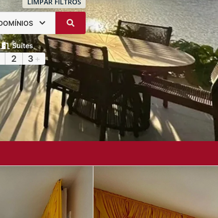
LIMPAR FILTROS
DOMÍNIOS
Suítes
2
3
+