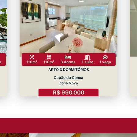
a
110m²
110m²
3 dorms
1 suíte
1 vaga
APTO 3 DORMITÓRIOS
Capão da Canoa
Zona Nova
R$ 990.000