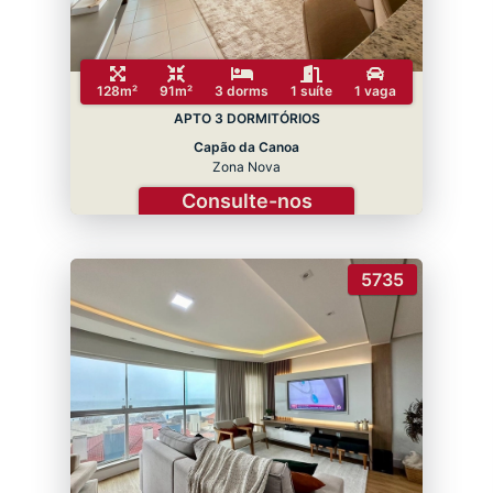
128m²
91m²
3 dorms
1 suíte
1 vaga
APTO 3 DORMITÓRIOS
Capão da Canoa
Zona Nova
Consulte-nos
5735