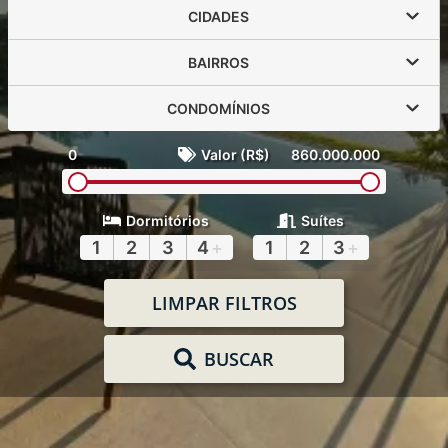
CIDADES
BAIRROS
CONDOMÍNIOS
0
Valor (R$)
860.000.000
Dormitórios
Suítes
1
2
3
4
+
1
2
3
+
LIMPAR FILTROS
BUSCAR