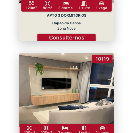
120m²
88m²
3 dorms
1 suíte
1 vaga
APTO 3 DORMITÓRIOS
Capão da Canoa
Zona Nova
Consulte-nos
10119
120m²
120m²
3 dorms
1 suíte
2 vagas