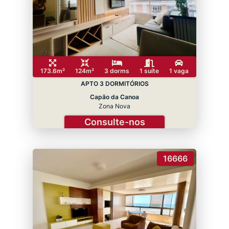
173.6m²
124m²
3 dorms
1 suíte
1 vaga
APTO 3 DORMITÓRIOS
Capão da Canoa
Zona Nova
Consulte-nos
16666