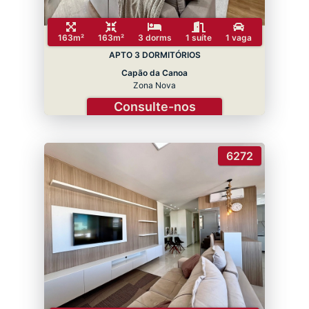
163m²
163m²
3 dorms
1 suíte
1 vaga
APTO 3 DORMITÓRIOS
Capão da Canoa
Zona Nova
Consulte-nos
6272