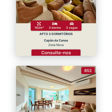
162m²
3 dorms
3 vagas
APTO 3 DORMITÓRIOS
Capão da Canoa
Zona Nova
Consulte-nos
852