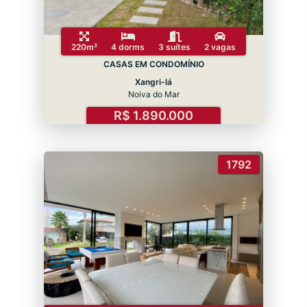
220m²
4 dorms
3 suítes
2 vagas
CASAS EM CONDOMÍNIO
Xangri-lá
Noiva do Mar
R$ 1.890.000
1792