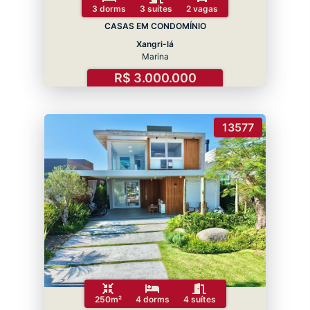
3 dorms
3 suítes
2 vagas
CASAS EM CONDOMÍNIO
Xangri-lá
Marina
R$ 3.000.000
13577
250m²
4 dorms
4 suítes