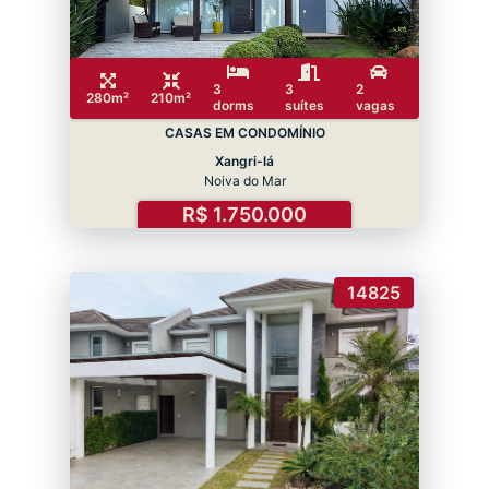
3
3
2
280m²
210m²
dorms
suítes
vagas
CASAS EM CONDOMÍNIO
Xangri-lá
Noiva do Mar
R$ 1.750.000
14825