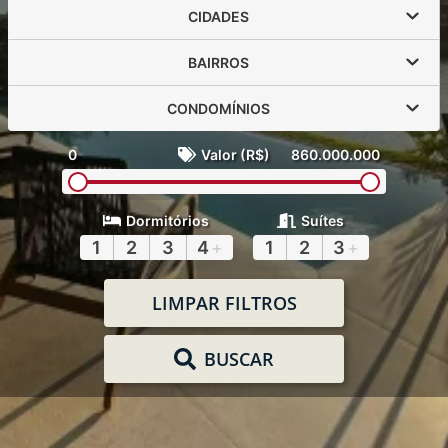
CIDADES
BAIRROS
CONDOMÍNIOS
0
Valor (R$)
860.000.000
Dormitórios
Suítes
1
2
3
4
+
1
2
3
+
LIMPAR FILTROS
BUSCAR