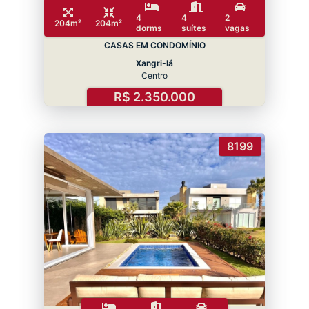
4
4
2
204m²
204m²
dorms
suítes
vagas
CASAS EM CONDOMÍNIO
Xangri-lá
Centro
R$ 2.350.000
8199