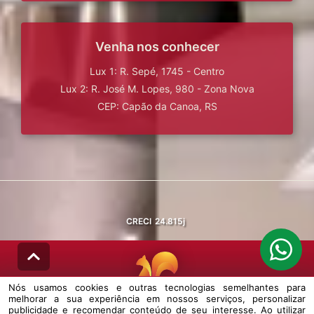
Venha nos conhecer
Lux 1: R. Sepé, 1745 - Centro
Lux 2: R. José M. Lopes, 980 - Zona Nova
CEP: Capão da Canoa, RS
CRECI
24.815j
Nós usamos cookies e outras tecnologias semelhantes para
melhorar a sua experiência em nossos serviços, personalizar
© DESENVOLVIDO PELA
AGIL.NET
publicidade e recomendar conteúdo de seu interesse. Ao utilizar