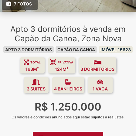
7 FOTOS
Apto 3 dormitórios à venda em
Capão da Canoa, Zona Nova
APTO 3 DORMITÓRIOS
CAPÃO DA CANOA
IMÓVEL 15623
TOTAL
PRIVATIVA
163M²
124M²
3 DORMITÓRIOS
3 SUÍTES
4 BANHEIROS
1 VAGA
R$ 1.250.000
Os valores e condições anunciados aqui estão sujeitos a reajustes.