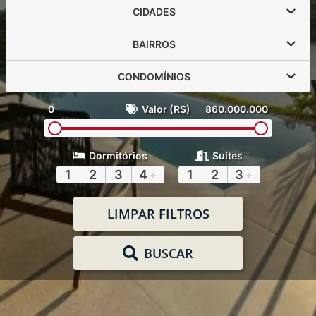
CIDADES
BAIRROS
CONDOMÍNIOS
0
Valor (R$)
860.000.000
Dormitórios
Suítes
1
2
3
4
+
1
2
3
+
LIMPAR FILTROS
BUSCAR