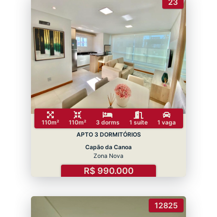
23
110m²
110m²
3 dorms
1 suíte
1 vaga
APTO 3 DORMITÓRIOS
Capão da Canoa
Zona Nova
R$ 990.000
12825