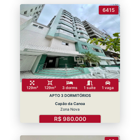
6415
129m²
129m²
3 dorms
1 suíte
1 vaga
APTO 3 DORMITÓRIOS
Capão da Canoa
Zona Nova
R$ 980.000