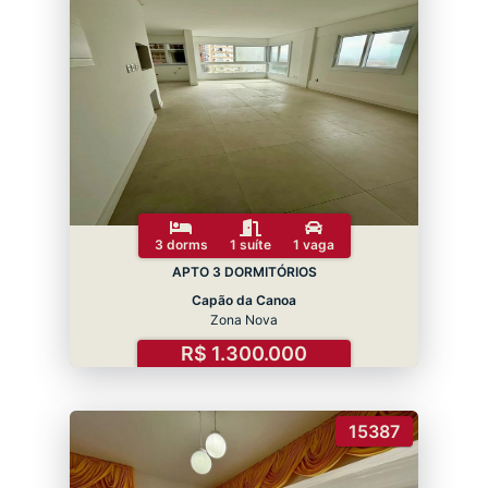
3 dorms
1 suíte
1 vaga
APTO 3 DORMITÓRIOS
Capão da Canoa
Zona Nova
R$ 1.300.000
15387