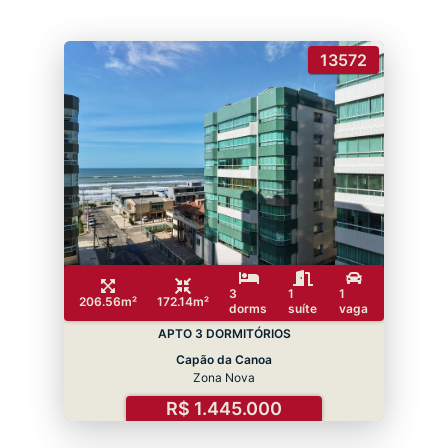
13572
3
1
1
206.56m²
172.14m²
dorms
suíte
vaga
APTO 3 DORMITÓRIOS
Capão da Canoa
Zona Nova
R$ 1.445.000