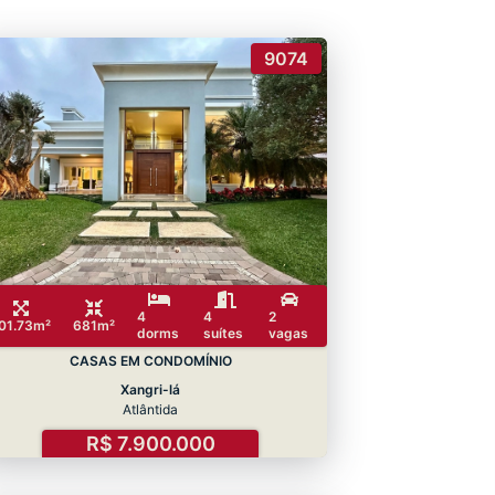
9074
4
4
2
01.73m²
681m²
dorms
suítes
vagas
CASAS EM CONDOMÍNIO
Xangri-lá
Atlântida
R$ 7.900.000