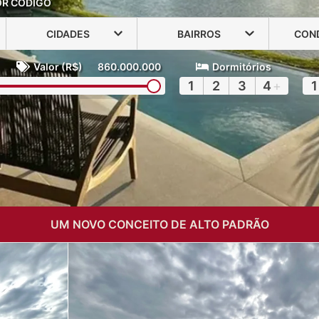
OR CÓDIGO
CIDADES
BAIRROS
CON
Valor (R$)
860.000.000
Dormitórios
1
2
3
4
+
1
UM NOVO CONCEITO DE ALTO PADRÃO