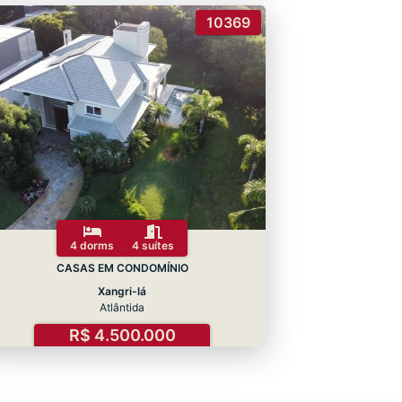
10369
4 dorms
4 suítes
CASAS EM CONDOMÍNIO
Xangri-lá
Atlântida
R$ 4.500.000