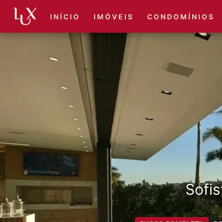
I N Í C I O
I M Ó V E I S
C O N D O M Í N I O S
Sofis