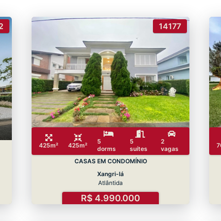
2
14177
5
5
2
425m²
425m²
7
dorms
suítes
vagas
CASAS EM CONDOMÍNIO
Xangri-lá
Atlântida
R$ 4.990.000