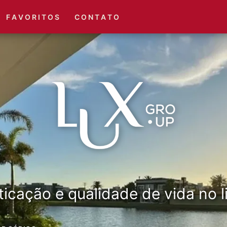
(51) 3416-6660
(51) 3416-1001
F A V O R I T O S
C O N T A T O
ticação e qualidade de vida no li