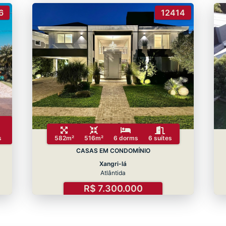
6
12414
s
582m²
516m²
6 dorms
6 suítes
CASAS EM CONDOMÍNIO
Xangri-lá
Atlântida
R$ 7.300.000