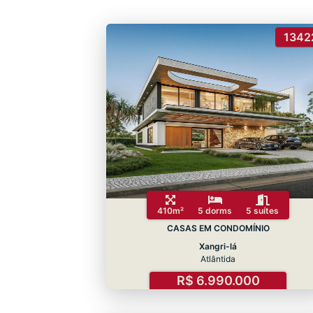
1342
410m²
5 dorms
5 suítes
CASAS EM CONDOMÍNIO
Xangri-lá
Atlântida
R$ 6.990.000