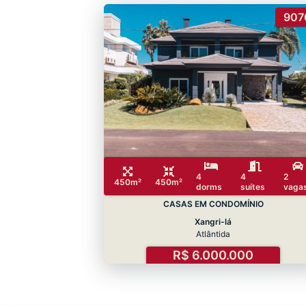
907
4
4
2
450m²
450m²
dorms
suítes
vaga
CASAS EM CONDOMÍNIO
Xangri-lá
Atlântida
R$ 6.000.000