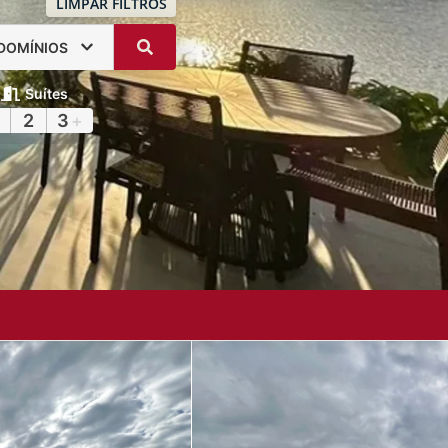
LIMPAR FILTROS
DOMÍNIOS
Suítes
2
3
+