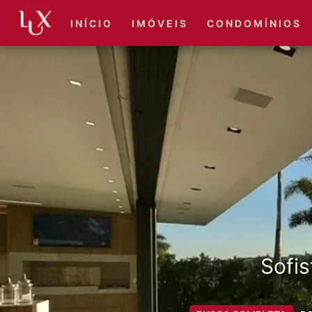
I N Í C I O
I M Ó V E I S
C O N D O M Í N I O S
Sofis