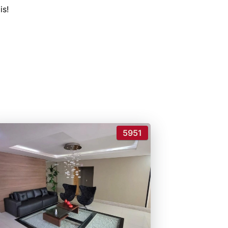
is!
5951