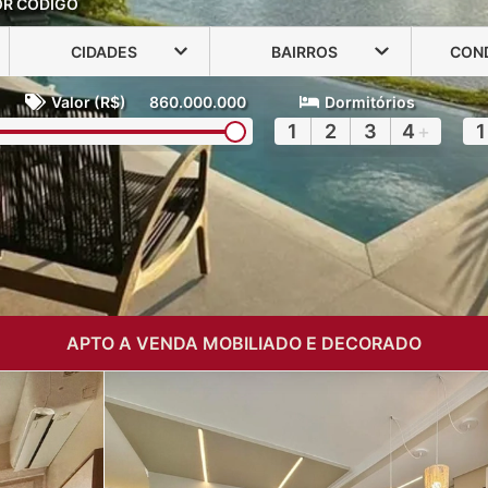
OR CÓDIGO
CIDADES
BAIRROS
CON
Valor (R$)
860.000.000
Dormitórios
1
2
3
4
+
1
APTO A VENDA MOBILIADO E DECORADO