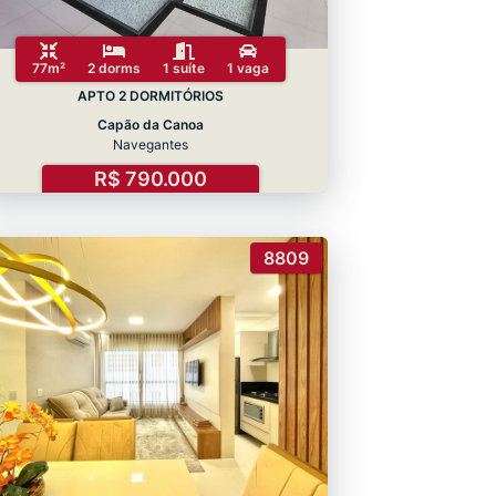
77m²
2 dorms
1 suíte
1 vaga
APTO 2 DORMITÓRIOS
Capão da Canoa
Navegantes
R$ 790.000
8809