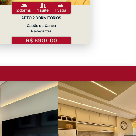
2 dorms
1 suíte
1 vaga
APTO 2 DORMITÓRIOS
Capão da Canoa
Navegantes
R$ 690.000