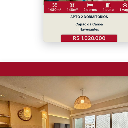
1480m²
148m²
2 dorms
1 suíte
1 va
APTO 2 DORMITÓRIOS
Capão da Canoa
Navegantes
R$ 1.020.000