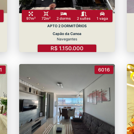
97m²
72m²
2 dorms
2 suítes
1 vaga
APTO 2 DORMITÓRIOS
Capão da Canoa
Navegantes
R$ 1.150.000
1
6016