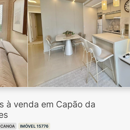
os à venda em Capão da
es
 CANOA
IMÓVEL 15776