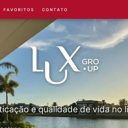
(51) 3416-6660
(51) 3416-1001
F A V O R I T O S
C O N T A T O
ticação e qualidade de vida no li