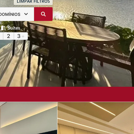
LIMPAR FILTROS
DOMÍNIOS
Suítes
2
3
+