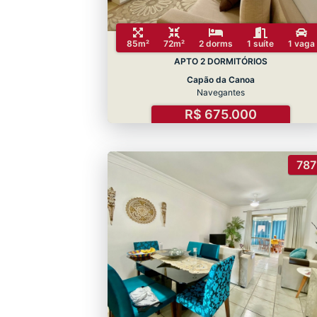
85m²
72m²
2 dorms
1 suíte
1 vaga
APTO 2 DORMITÓRIOS
Capão da Canoa
Navegantes
R$ 675.000
787