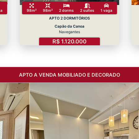
ga
98m²
98m²
2 dorms
2 suítes
1 vaga
APTO 2 DORMITÓRIOS
Capão da Canoa
Navegantes
R$ 1.120.000
APTO A VENDA MOBILIADO E DECORADO