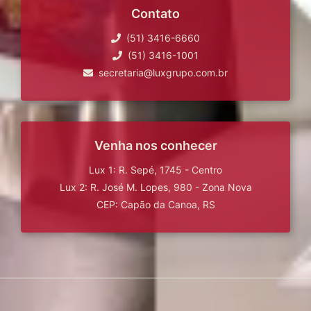
Contato
(51) 3416-6660
(51) 3416-1001
secretaria@luxgrupo.com.br
Venha nos conhecer
Lux 1: R. Sepé, 1745 - Centro
Lux 2: R. José M. Lopes, 980 - Zona Nova
CEP: Capão da Canoa, RS