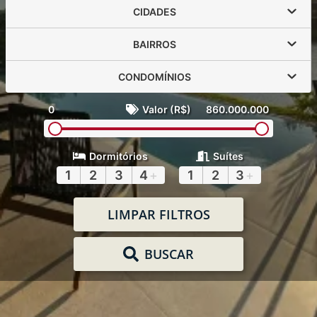
CIDADES
BAIRROS
CONDOMÍNIOS
0
Valor (R$)
860.000.000
Dormitórios
Suítes
1
2
3
4
+
1
2
3
+
LIMPAR FILTROS
BUSCAR