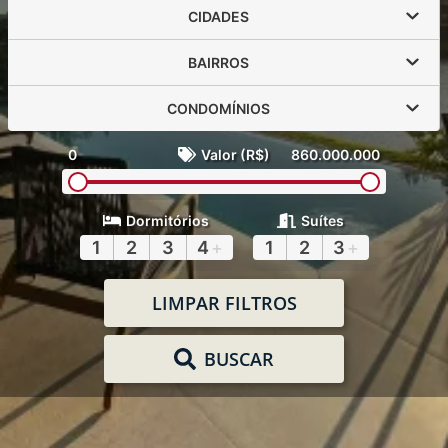
CIDADES
BAIRROS
CONDOMÍNIOS
0
Valor (R$)
860.000.000
Dormitórios
Suítes
1
2
3
4
+
1
2
3
+
LIMPAR FILTROS
BUSCAR