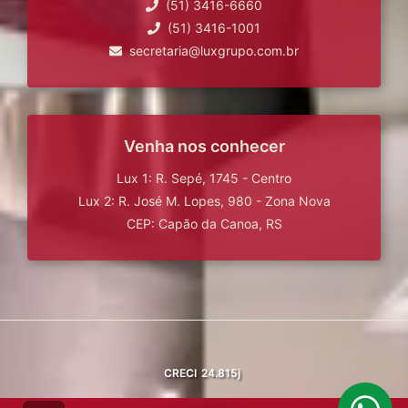
(51) 3416-6660
(51) 3416-1001
secretaria@luxgrupo.com.br
Venha nos conhecer
Lux 1: R. Sepé, 1745 - Centro
Lux 2: R. José M. Lopes, 980 - Zona Nova
CEP: Capão da Canoa, RS
CRECI
24.815j