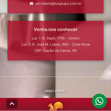
secretaria@luxgrupo.com.br
Venha nos conhecer
Lux 1: R. Sepé, 1745 - Centro
Lux 2: R. José M. Lopes, 980 - Zona Nova
CEP: Capão da Canoa, RS
CRECI
24.815j