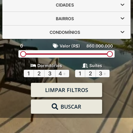
CIDADES
BAIRROS
CONDOMÍNIOS
0
Valor (R$)
860.000.000
Dormitórios
Suítes
1
2
3
4
+
1
2
3
+
LIMPAR FILTROS
BUSCAR