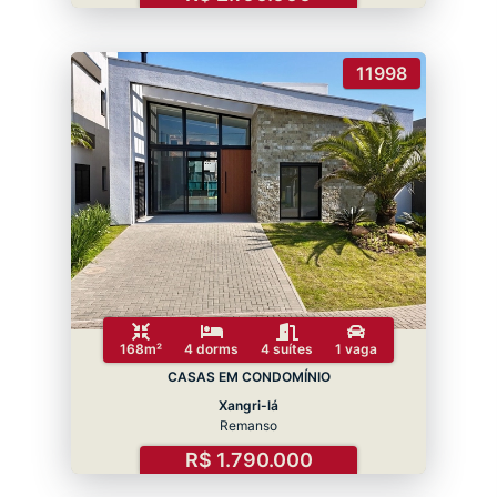
11998
168m²
4 dorms
4 suítes
1 vaga
CASAS EM CONDOMÍNIO
Xangri-lá
Remanso
R$ 1.790.000