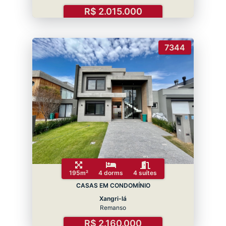
R$ 2.015.000
7344
195m²
4 dorms
4 suítes
CASAS EM CONDOMÍNIO
Xangri-lá
Remanso
R$ 2.160.000