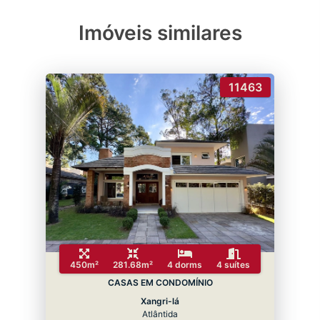
Imóveis similares
11463
450m²
281.68m²
4 dorms
4 suítes
CASAS EM CONDOMÍNIO
Xangri-lá
Atlântida