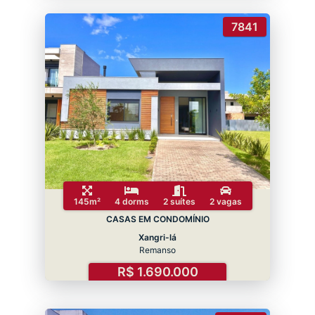
7841
145m²
4 dorms
2 suítes
2 vagas
CASAS EM CONDOMÍNIO
Xangri-lá
Remanso
R$ 1.690.000