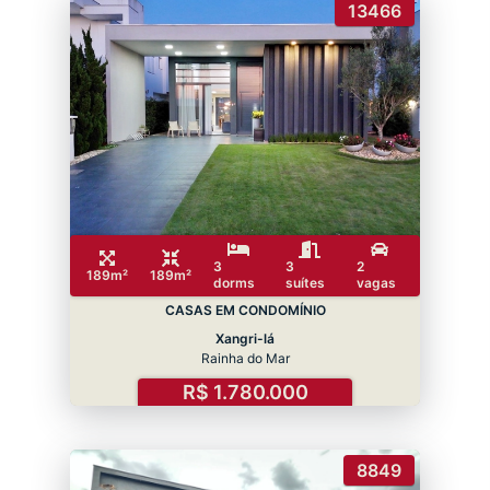
13466
3
3
2
189m²
189m²
dorms
suítes
vagas
CASAS EM CONDOMÍNIO
Xangri-lá
Rainha do Mar
R$ 1.780.000
8849