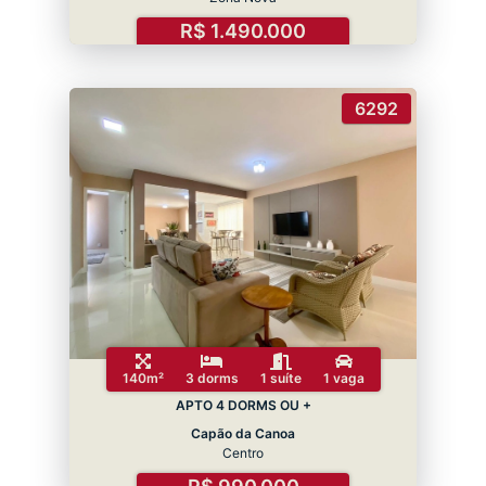
R$ 1.490.000
6292
140m²
3 dorms
1 suíte
1 vaga
APTO 4 DORMS OU +
Capão da Canoa
Centro