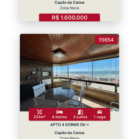
Capão da Canoa
Zona Nova
R$ 1.600.000
15654
233m²
4 dorms
2 suítes
1 vaga
APTO 4 DORMS OU +
Capão da Canoa
Zona Nova