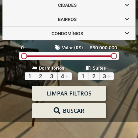
CIDADES
BAIRROS
CONDOMÍNIOS
0
Valor (R$)
860.000.000
Dormitórios
Suítes
1
2
3
4
+
1
2
3
+
LIMPAR FILTROS
BUSCAR