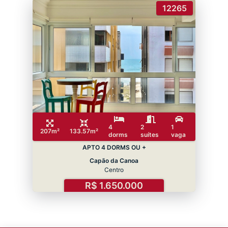
12265
4
2
1
207m²
133.57m²
dorms
suítes
vaga
APTO 4 DORMS OU +
Capão da Canoa
Centro
R$ 1.650.000