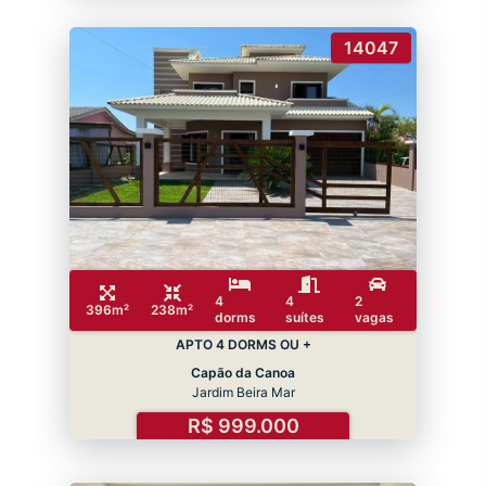
14047
4
4
2
396m²
238m²
dorms
suítes
vagas
APTO 4 DORMS OU +
Capão da Canoa
Jardim Beira Mar
R$ 999.000