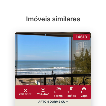
Imóveis similares
14618
4
2
1
296.83m²
254.4m²
dorms
suítes
vaga
APTO 4 DORMS OU +