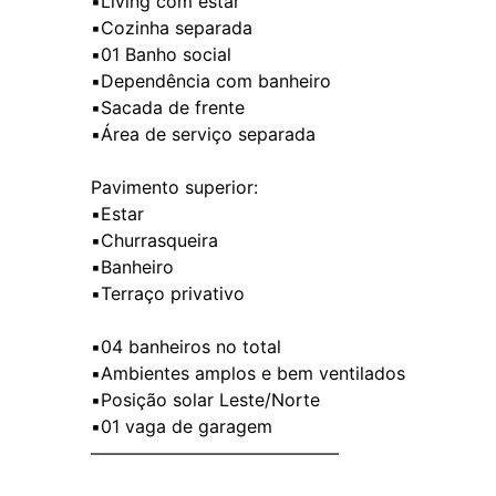
▪️Living com estar
▪️Cozinha separada
▪️01 Banho social
▪️Dependência com banheiro
▪️Sacada de frente
▪️Área de serviço separada
Pavimento superior:
▪️Estar
▪️Churrasqueira
▪️Banheiro
▪️Terraço privativo
▪️04 banheiros no total
▪️Ambientes amplos e bem ventilados
▪️Posição solar Leste/Norte
▪️01 vaga de garagem