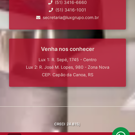
(51) 3416-6660
(51) 3416-1001
secretaria@luxgrupo.com.br
Venha nos conhecer
Lux 1: R. Sepé, 1745 - Centro
Lux 2: R. José M. Lopes, 980 - Zona Nova
CEP: Capão da Canoa, RS
CRECI
24.815j