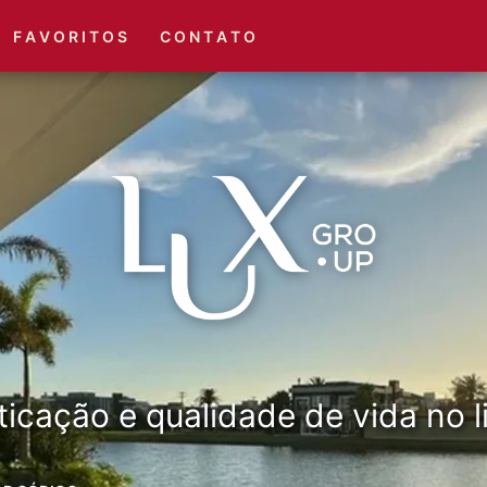
(51) 3416-6660
(51) 3416-1001
F A V O R I T O S
C O N T A T O
ticação e qualidade de vida no li