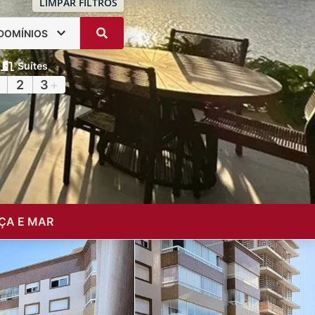
LIMPAR FILTROS
DOMÍNIOS
Suítes
2
3
+
ÇA E MAR