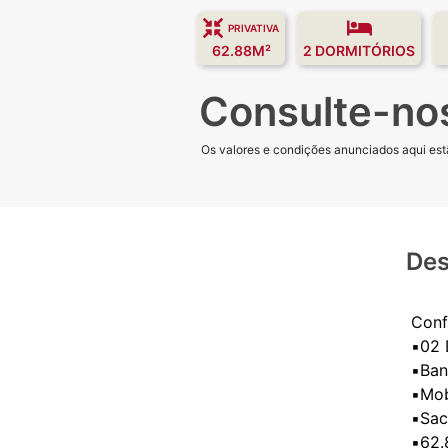
PRIVATIVA
62.88M²
2 DORMITÓRIOS
Consulte-no
Os valores e condições anunciados aqui estã
Des
Confi
▪️02 
▪️Ban
▪️Mo
▪️Sa
▪️62