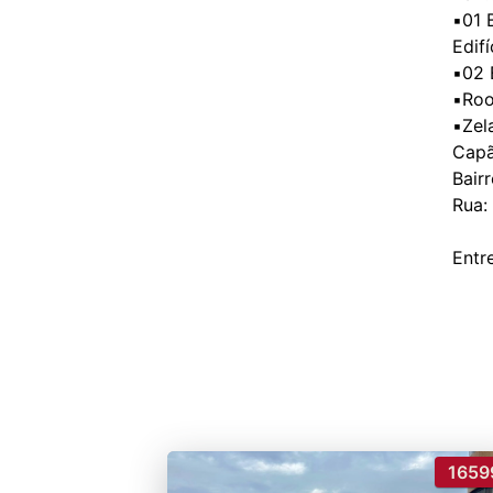
▪️01 
Edifí
▪️02
▪️Ro
▪️Ze
Capã
Bair
Rua:
1659