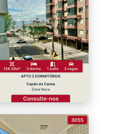
156.39m²
2 dorms
1 suíte
2 vagas
APTO 2 DORMITÓRIOS
Capão da Canoa
Zona Nova
Consulte-nos
3055