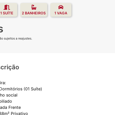
1 SUÍTE
2 BANHEIROS
1 VAGA
s
o sujeitos a reajustes.
crição
ra:
Dormitórios (01 Suíte)
ho social
biliado
cada Frente
.88m² Privativo