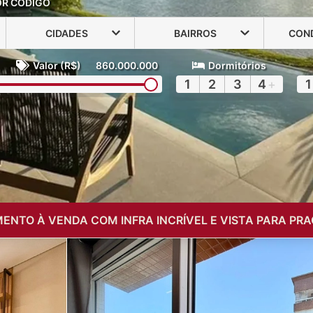
OR CÓDIGO
CIDADES
BAIRROS
CON
Valor (R$)
860.000.000
Dormitórios
1
2
3
4
+
1
ENTO À VENDA COM INFRA INCRÍVEL E VISTA PARA PRA