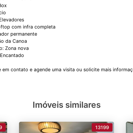
Box
cio
 Elevadores
oftop com infra completa
lador permanente
o da Canoa
ro: Zona nova
 Encantado
Imóveis similares
9
13199