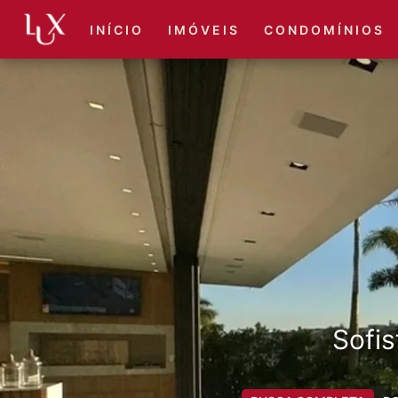
I N Í C I O
I M Ó V E I S
C O N D O M Í N I O S
Sofis