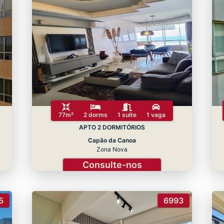
77m²
2 dorms
1 suíte
1 vaga
APTO 2 DORMITÓRIOS
Capão da Canoa
Zona Nova
Consulte-nos
5
6993