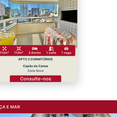
112m²
112m²
2 dorms
1 suíte
1 vaga
APTO 2 DORMITÓRIOS
Capão da Canoa
Zona Nova
Consulte-nos
ÇA E MAR