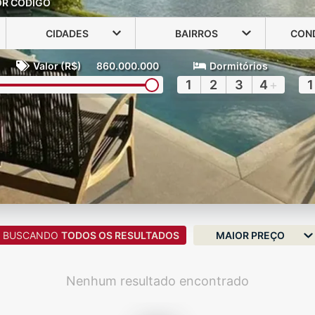
OR CÓDIGO
CIDADES
BAIRROS
CON
Valor (R$)
860.000.000
Dormitórios
1
2
3
4
+
1
BUSCANDO
TODOS OS RESULTADOS
MAIOR PREÇO
Nenhum resultado encontrado