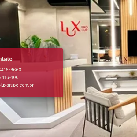
ntato
 3416-6660
 3416-1001
@luxgrupo.com.br