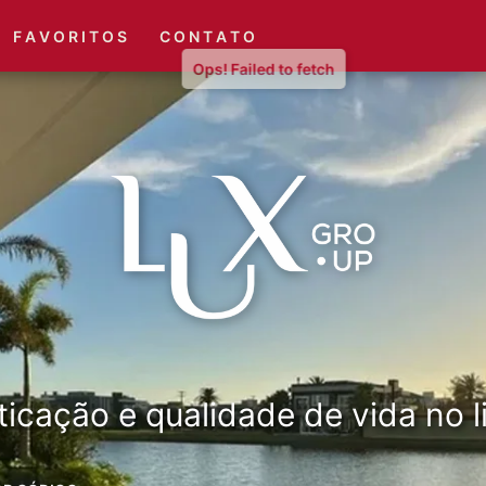
(51) 3416-6660
(51) 3416-1001
F A V O R I T O S
C O N T A T O
ticação e qualidade de vida no li