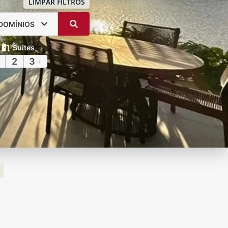
LIMPAR FILTROS
DOMÍNIOS
Suítes
2
3
+