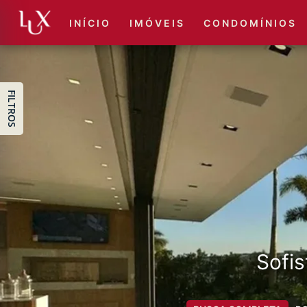
I N Í C I O
I M Ó V E I S
C O N D O M Í N I O S
FILTROS
Sofis