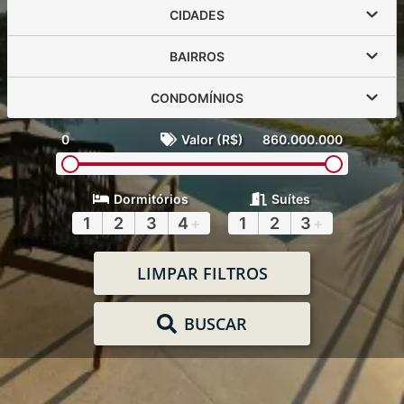
CIDADES
BAIRROS
CONDOMÍNIOS
0
Valor (R$)
860.000.000
Dormitórios
Suítes
1
2
3
4
+
1
2
3
+
LIMPAR FILTROS
BUSCAR