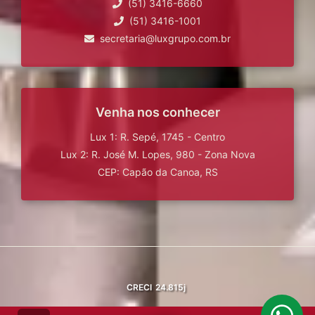
(51) 3416-6660
(51) 3416-1001
secretaria@luxgrupo.com.br
Venha nos conhecer
Lux 1: R. Sepé, 1745 - Centro
Lux 2: R. José M. Lopes, 980 - Zona Nova
CEP: Capão da Canoa, RS
CRECI
24.815j